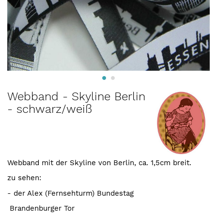
Zum
Webband - Skyline Berlin
Anfang
- schwarz/weiß
der
Bildergalerie
springen
Webband mit der Skyline von Berlin, ca. 1,5cm breit.
zu sehen:
- der Alex (Fernsehturm) Bundestag
Brandenburger Tor