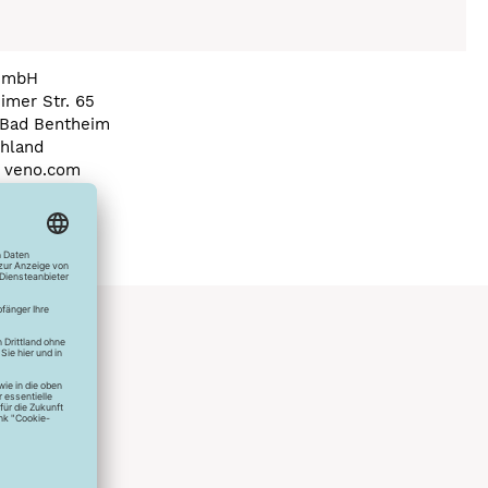
GmbH
imer Str. 65
Bad Bentheim
hland
a) veno.com
hlreichen