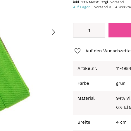
inkl. 19% MwSt., zzgl.
Versand
Auf Lager
Versand
3
-
4
Werkt
Auf den Wunschzette
Artikelnr.
11-198
Farbe
grün
Material
94% Vi
6% Ela
Breite
4 cm