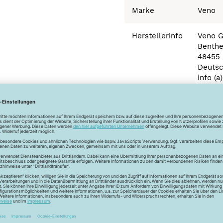
Marke
Veno
Herstellerinfo
Veno 
Benthe
48455 
Deutsc
info (
Newsletter
Unser Newsletter
e jetzt unseren exklusiven Newsletter und profitiere von za
Vorteilen: