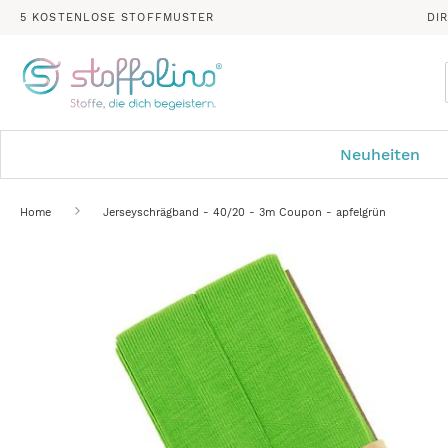
5 KOSTENLOSE STOFFMUSTER
DI
Neuheiten
Home
Jerseyschrägband - 40/20 - 3m Coupon - apfelgrün
Zum
Ende
der
Bildergalerie
springen