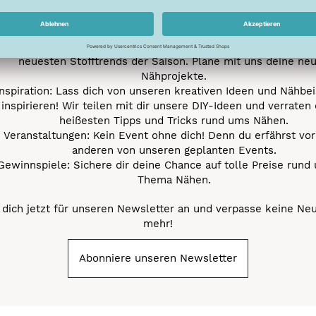
ktionen und Rabatte: Als Newsletter Abonnent erfährst du al
von unseren Aktionen und Rabatten!
Neue Stoffe entdecken: Wir informieren dich regelmäßig übe
neuesten Stofftrends der Saison. Plane mit uns deine ne
Nähprojekte.
Inspiration: Lass dich von unseren kreativen Ideen und Nähbei
inspirieren! Wir teilen mit dir unsere DIY-Ideen und verraten 
heißesten Tipps und Tricks rund ums Nähen.
Veranstaltungen: Kein Event ohne dich! Denn du erfährst vor
anderen von unseren geplanten Events.
Gewinnspiele: Sichere dir deine Chance auf tolle Preise rund
Thema Nähen.
dich jetzt für unseren Newsletter an und verpasse keine Ne
mehr!
Abonniere unseren Newsletter