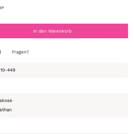
age
In den Warenkorb
l
Fragen?
410-449
skose
sthan