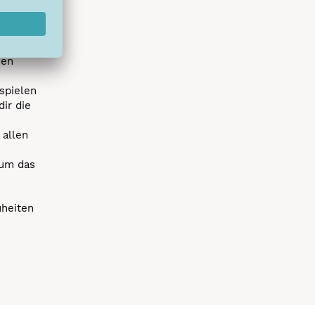
s erstes
r die
uen
spielen
dir die
 allen
 um das
uheiten