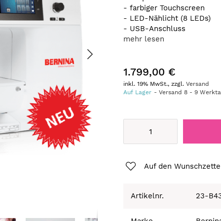
- farbiger Touchscreen
- LED-Nählicht (8 LEDs)
- USB-Anschluss
mehr lesen
1.799,00 €
inkl. 19% MwSt., zzgl.
Versand
Auf Lager
Versand
8
-
9
Werkt
Auf den Wunschzette
Artikelnr.
23-B4
Marke
Bernin