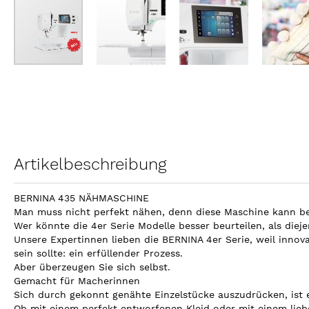
Zum
Anfang
der
Bildergalerie
springen
Artikelbeschreibung
BERNINA 435 NÄHMASCHINE
Man muss nicht perfekt nähen, denn diese Maschine kann b
Wer könnte die 4er Serie Modelle besser beurteilen, als diej
Unsere Expertinnen lieben die BERNINA 4er Serie, weil innov
sein sollte: ein erfüllender Prozess.
Aber überzeugen Sie sich selbst.
Gemacht für Macherinnen
Sich durch gekonnt genähte Einzelstücke auszudrücken, ist e
Ob mit einem perfekt entworfenen Kleid oder mit einem liebevo