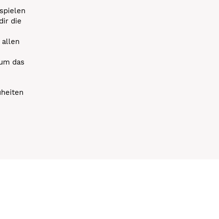
spielen
dir die
 allen
 um das
uheiten