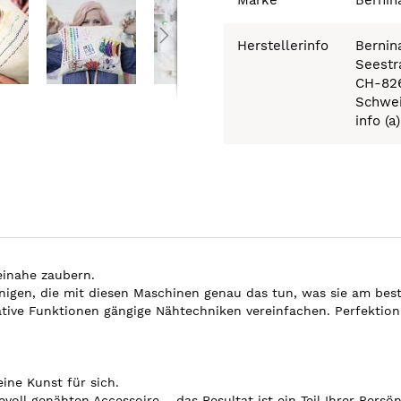
Herstellerinfo
Bernin
Seestr
CH-82
Schwe
info (a
einahe zaubern.
enigen, die mit diesen Maschinen genau das tun, was sie am best
ative Funktionen gängige Nähtechniken vereinfachen. Perfektion 
ine Kunst für sich.
ll genähten Accessoire – das Resultat ist ein Teil Ihrer Persönl