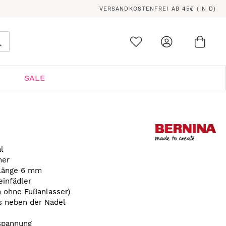
VERSANDKOSTENFREI AB 45€ (IN D)
Ware
0
Suche
SALE
l
her
hlänge 6 mm
einfädler
n ohne Fußanlasser)
ts neben der Nadel
spannung