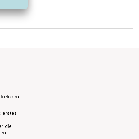
hlreichen
s erstes
r die
uen