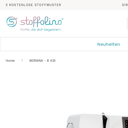
5 KOSTENLOSE STOFFMUSTER
DI
Neuheiten
Home
BERNINA - B 435
Zum
Ende
der
Bildergalerie
springen