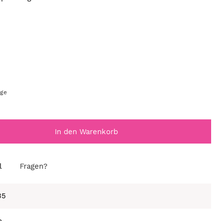
age
In den Warenkorb
l
Fragen?
35
a