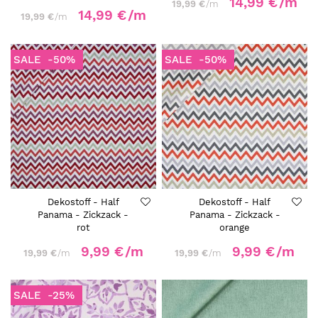
14,99 €
/m
19,99 €
/m
14,99 €
/m
19,99 €
/m
SALE
-50%
SALE
-50%
Dekostoff - Half
Dekostoff - Half
Panama - Zickzack -
Panama - Zickzack -
rot
orange
9,99 €
/m
9,99 €
/m
19,99 €
/m
19,99 €
/m
SALE
-25%