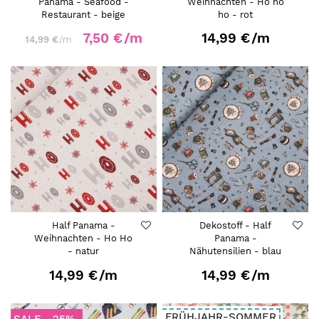
Panama - Seafood -
Weihnachten - Ho ho
Restaurant - beige
ho - rot
7,50 €
/m
14,99 €
/m
14,99 €
/m
Half Panama -
Dekostoff - Half
Weihnachten - Ho Ho
Panama -
- natur
Nähutensilien - blau
14,99 €
/m
14,99 €
/m
FRÜHJAHR-SOMMER
SALE
-25%