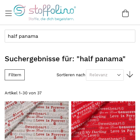
Direkt
zum
War
0
Inhalt
Suchergebnisse für: "half panama"
In
Filtern
Sortieren nach
au
Re
Artikel
1
-
30
von
37