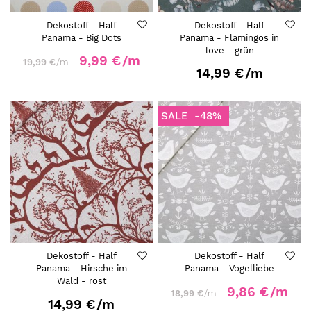
Dekostoff - Half
Dekostoff - Half
Panama - Big Dots
Panama - Flamingos in
love - grün
9,99 €
/m
19,99 €
/m
14,99 €
/m
SALE
-48%
Dekostoff - Half
Dekostoff - Half
Panama - Hirsche im
Panama - Vogelliebe
Wald - rost
9,86 €
/m
18,99 €
/m
14,99 €
/m