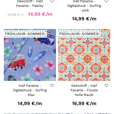
Dekostoff - Half
Half Panama -
Panama - Paisley
Digitaldruck - Surfing
- pink
14,99 €
/m
19,99 €
/m
14,99 €
/m
FRÜHJAHR-SOMMER
FRÜHJAHR-SOMMER
Half Panama -
Dekostoff - Half
Digitaldruck - Surfing
Panama - Florale
- blau
helle Raute
14,99 €
/m
16,99 €
/m