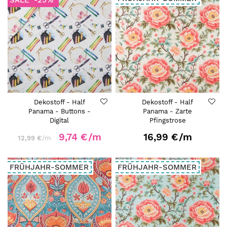
Dekostoff - Half
Dekostoff - Half
Panama - Buttons -
Panama - Zarte
Digital
Pfingstrose
9,74 €
/m
16,99 €
/m
12,99 €
/m
FRÜHJAHR-SOMMER
FRÜHJAHR-SOMMER