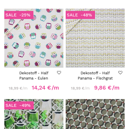
SALE
-25%
SALE
-48%
Dekostoff - Half
Dekostoff - Half
Panama - Eulen
Panama - Fischgrat
14,24 €
/m
9,86 €
/m
18,99 €
/m
18,99 €
/m
SALE
-49%