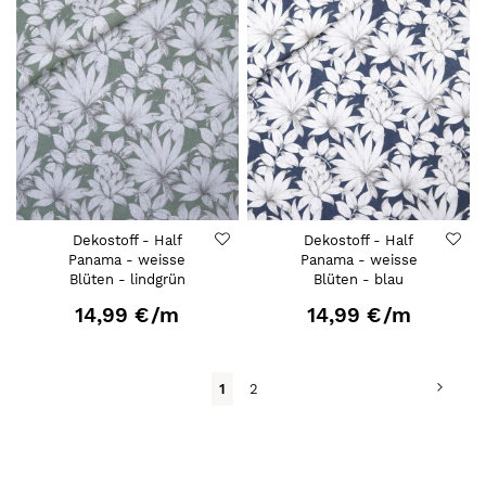
Dekostoff - Half
Dekostoff - Half
Panama - weisse
Panama - weisse
Blüten - lindgrün
Blüten - blau
14,99 €
/m
14,99 €
/m
Seite
Seite
Weit
Du
Seite
1
2
liest
gerade