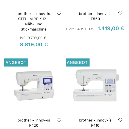
brother - innov-is
brother - innov-ís
STELLAIRE XJ2 -
F560
Näh- und
1.419,00 €
UVP:
1.499,00 €
Stickmaschine
UVP:
9.799,00 €
8.819,00 €
ANGEBOT
ANGEBOT
brother - innov-ís
brother - innov-ís
F420
F410