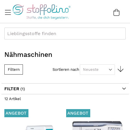
Direkt
zum
War
0
Inhalt
Nähmaschinen
In
Filtern
Sortieren nach
au
Re
FILTER
12
Artikel
ANGEBOT
ANGEBOT