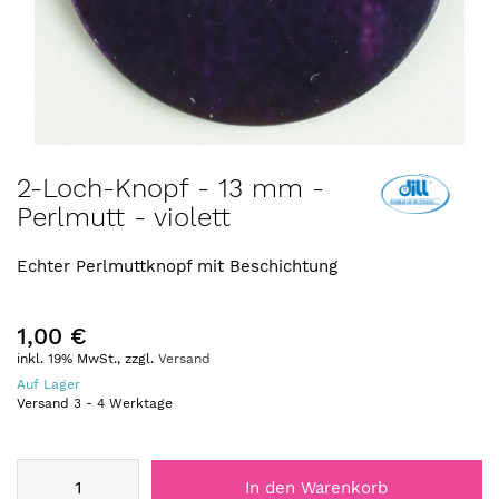
Zum
2-Loch-Knopf - 13 mm -
Anfang
Perlmutt - violett
der
Bildergalerie
springen
Echter Perlmuttknopf mit Beschichtung
1,00 €
inkl. 19% MwSt., zzgl.
Versand
Auf Lager
Versand
3
-
4
Werktage
In den Warenkorb