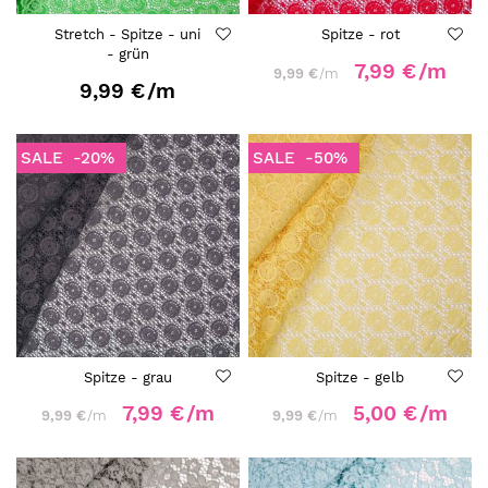
Stretch - Spitze - uni
Spitze - rot
- grün
7,99 €
/m
9,99 €
/m
9,99 €
/m
SALE
-20%
SALE
-50%
Spitze - grau
Spitze - gelb
7,99 €
/m
5,00 €
/m
9,99 €
/m
9,99 €
/m