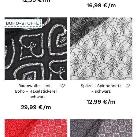
16,99 €
/m
BOHO-STOFFE
Baumwolle - uni -
Spitze - Spinnennetz
Boho - Häkelstickerei
- schwarz
- schwarz
12,99 €
/m
29,99 €
/m