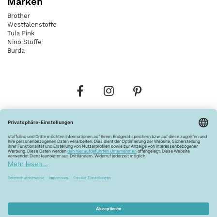
Marken
Brother
Westfalenstoffe
Tula Pink
Nino Stoffe
Burda
Bestellungen
Versandkosten
AGB
Datenschutz
Widerrufsbelehrung
Vertrag widerrufen
Barrierefreiheitserklärung
Zahlungsarten
Über uns
Kontakt
Lagerverkauf
FAQ
Impressum
Pflegehinweise