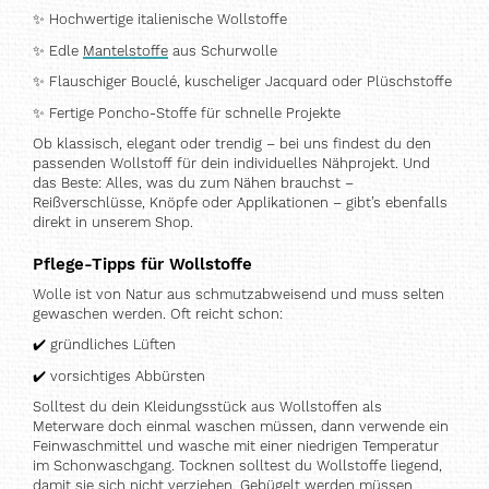
✨
Hochwertige italienische Wollstoffe
✨
Edle
Mantelstoffe
aus Schurwolle
✨
Flauschiger Bouclé, kuscheliger Jacquard oder Plüschstoffe
✨
Fertige Poncho-Stoffe für schnelle Projekte
Ob klassisch, elegant oder trendig – bei uns findest du den
passenden Wollstoff für dein individuelles Nähprojekt. Und
das Beste: Alles, was du zum Nähen brauchst –
Reißverschlüsse, Knöpfe oder Applikationen – gibt’s ebenfalls
direkt in unserem Shop.
Pflege-Tipps für Wollstoffe
Wolle ist von Natur aus schmutzabweisend und muss selten
gewaschen werden. Oft reicht schon:
✔️
gründliches Lüften
✔️
vorsichtiges Abbürsten
Solltest du dein Kleidungsstück aus Wollstoffen als
Meterware doch einmal waschen müssen, dann verwende ein
Feinwaschmittel und wasche mit einer niedrigen Temperatur
im Schonwaschgang. Tocknen solltest du Wollstoffe liegend,
damit sie sich nicht verziehen. Gebügelt werden müssen