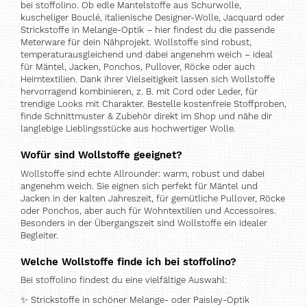
bei stoffolino. Ob edle Mantelstoffe aus Schurwolle,
kuscheliger Bouclé, italienische Designer-Wolle, Jacquard oder
Strickstoffe in Melange-Optik – hier findest du die passende
Meterware für dein Nähprojekt. Wollstoffe sind robust,
temperaturausgleichend und dabei angenehm weich – ideal
für Mäntel, Jacken, Ponchos, Pullover, Röcke oder auch
Heimtextilien. Dank ihrer Vielseitigkeit lassen sich Wollstoffe
hervorragend kombinieren, z. B. mit Cord oder Leder, für
trendige Looks mit Charakter. Bestelle kostenfreie Stoffproben,
finde Schnittmuster & Zubehör direkt im Shop und nähe dir
langlebige Lieblingsstücke aus hochwertiger Wolle.
Wofür sind Wollstoffe geeignet?
Wollstoffe sind echte Allrounder: warm, robust und dabei
angenehm weich. Sie eignen sich perfekt für Mäntel und
Jacken in der kalten Jahreszeit, für gemütliche Pullover, Röcke
oder Ponchos, aber auch für Wohntextilien und Accessoires.
Besonders in der Übergangszeit sind Wollstoffe ein idealer
Begleiter.
Welche Wollstoffe finde ich bei stoffolino?
Bei stoffolino findest du eine vielfältige Auswahl:
✨
Strickstoffe in schöner Melange- oder Paisley-Optik