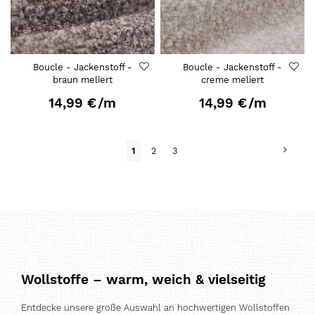
Boucle - Jackenstoff -
Boucle - Jackenstoff -
braun meliert
creme meliert
14,99 €
/m
14,99 €
/m
Seite
Seite
Weit
Du
Seite
Seite
1
2
3
liest
gerade
Seite
Wollstoffe – warm, weich & vielseitig
Entdecke unsere große Auswahl an hochwertigen Wollstoffen