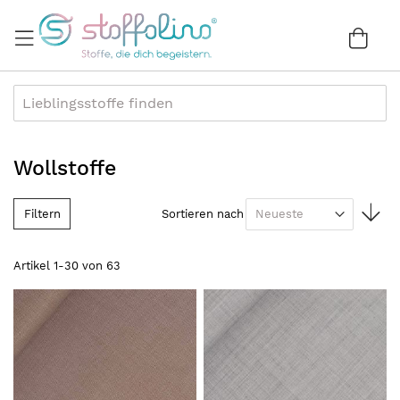
Direkt
zum
War
0
Inhalt
Wollstoffe
In
Filtern
Sortieren nach
au
Re
Artikel
1
-
30
von
63