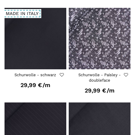
MADE IN ITALY
Schurwolle - schwarz
Schurwolle - Paisley -
doubleface
29,99 €
/m
29,99 €
/m