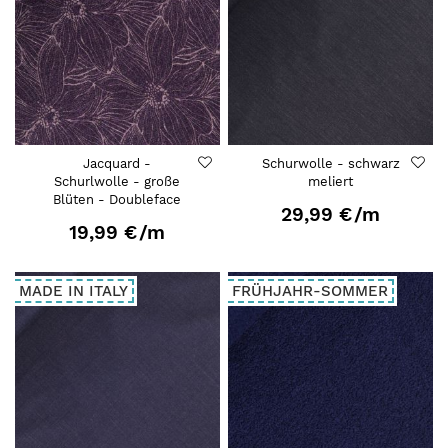
Jacquard -
Schurwolle - schwarz
Schurlwolle - große
meliert
Blüten - Doubleface
29,99 €
/m
19,99 €
/m
MADE IN ITALY
FRÜHJAHR-SOMMER