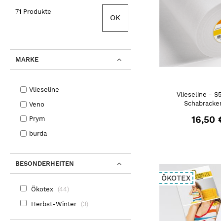
71 Produkte
OK
MARKE
Vlieseline
Vlieseline - S
Schabracke
Veno
16,50 
Prym
burda
BESONDERHEITEN
ÖKOTEX
Ökotex
44
Herbst-Winter
3