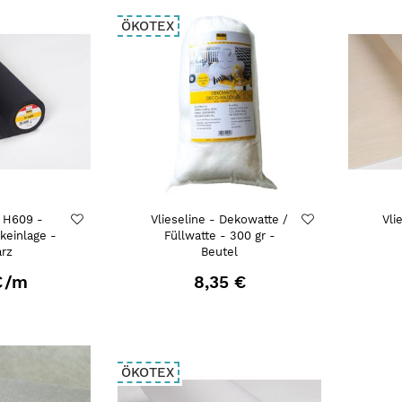
ÖKOTEX
- H609 -
Vlieseline - Dekowatte /
Vli
rkeinlage -
Füllwatte - 300 gr -
rz
Beutel
€
/m
8,35 €
ÖKOTEX