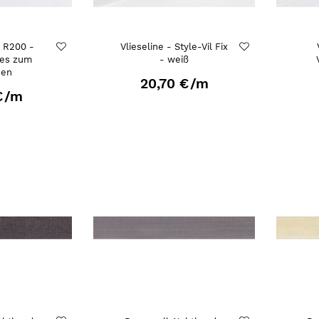
- R200 -
Vlieseline - Style-Vil Fix
ies zum
- weiß
hen
20,70 €
/m
€
/m