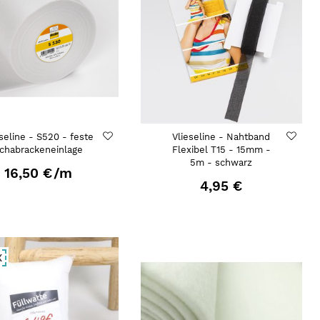
eseline - S520 - feste
Vlieseline - Nahtband
chabrackeneinlage
Flexibel T15 - 15mm -
5m - schwarz
16,50 €
/m
4,95 €
X