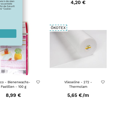
4,20 €
4,20 €
ÖKOTEX
fco - Bienenwachs-
Vlieseline - 272 -
Pastillen - 100 g
Thermolam
8,99 €
5,65 €
/m