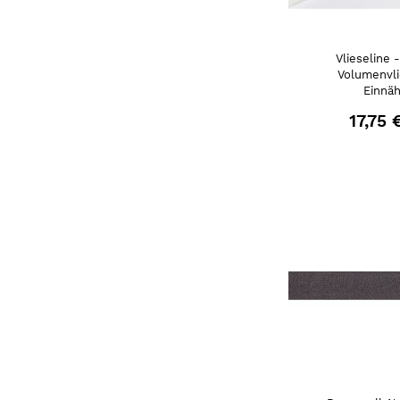
Vlieseline 
Volumenvl
Einnä
17,75 