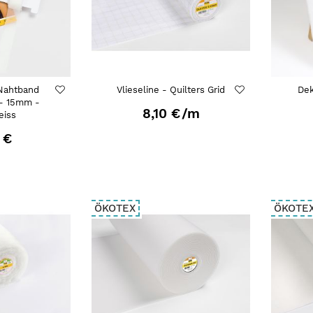
 Nahtband
Vlieseline - Quilters Grid
Dek
 - 15mm -
8,10 €
/m
eiss
 €
ÖKOTEX
ÖKOTE