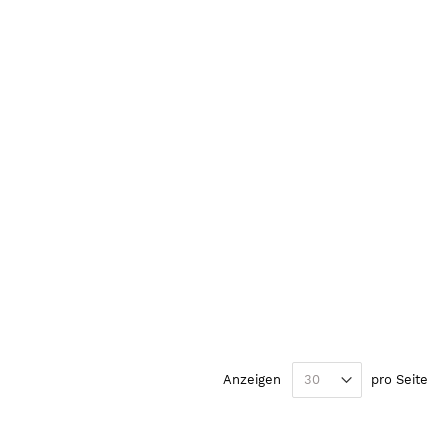
te
iter
Anzeigen
pro Seite