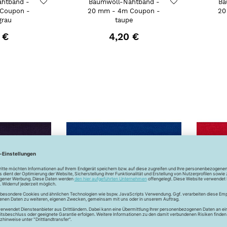
htband -
Baumwoll-Nahtband -
Ba
Coupon -
20 mm - 4m Coupon -
20
grau
taupe
 €
4,20 €
htband -
Baumwoll-Nahtband -
Ba
Coupon -
20 mm - 4m Coupon -
20
y
blau