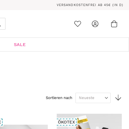
VERSANDKOSTENFREI AB 45€ (IN D)
Ware
0
Suche
SALE
In
Sortieren nach
auf
Rei
X
ÖKOTEX