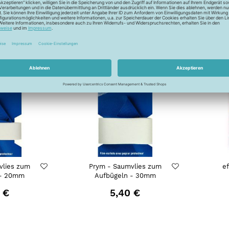
 €
4,20 €
vlies zum
Prym - Saumvlies zum
e
 - 20mm
Aufbügeln - 30mm
 €
5,40 €