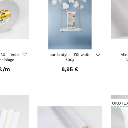
530 - feste
burda style - Füllwatte
Vli
neinlage
500g
S
€
/m
8,95 €
ÖKOTE