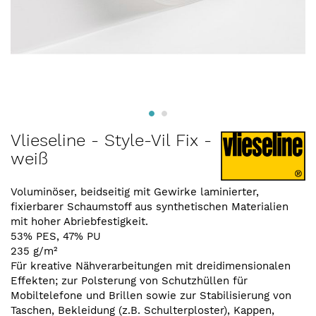
Zum
Vlieseline - Style-Vil Fix -
Anfang
weiß
der
Bildergalerie
springen
Voluminöser, beidseitig mit Gewirke laminierter,
fixierbarer Schaumstoff aus synthetischen Materialien
mit hoher Abriebfestigkeit.
53% PES, 47% PU
235 g/m²
Für kreative Nähverarbeitungen mit dreidimensionalen
Effekten; zur Polsterung von Schutzhüllen für
Mobiltelefone und Brillen sowie zur Stabilisierung von
Taschen, Bekleidung (z.B. Schulterploster), Kappen,