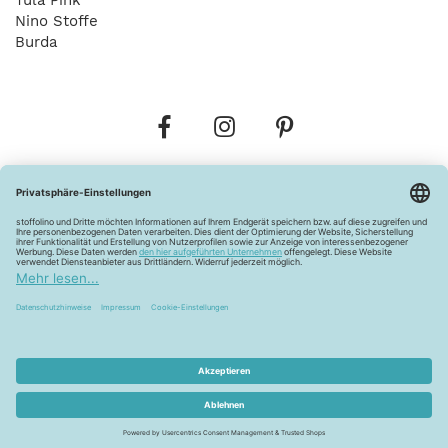
Tula Pink
Nino Stoffe
Burda
Bestellungen
Versandkosten
AGB
Datenschutz
Widerrufsbelehrung
Vertrag widerrufen
Barrierefreiheitserklärung
Zahlungsarten
Über uns
Kontakt
Lagerverkauf
FAQ
Impressum
Pflegehinweise