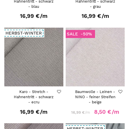
Hahnentritt - schwarz
Hahnentritt - schwarz
- blau
- grau
16,99 €
/m
16,99 €
/m
HERBST-WINTER
SALE
-50%
Karo - Stretch -
Baumwolle - Leinen -
Hahnentritt - schwarz
NINO - feiner Streifen
- ecru
- beige
16,99 €
/m
8,50 €
/m
16,99 €
/m
HERBST-WINTER