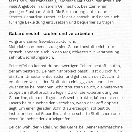
fest und widerstandsfähig. Moderne Varianten, darunter auch
viele Angebote in unserem Onlineshop, besitzen einen
geringen Elasthan-Anteil. Die Bezeichnung lautet dann
Stretch-Gabardine. Dieser ist leicht elastisch und daher auch
für enge Bekleidung einzusetzen und bequemer zu tragen.
Gabardinestoff kaufen und verarbeiten
Aufgrund seiner Gewebestruktur und
Materialzusammensetzung sind Gabardinestoffe nicht nur
optisch, sondern auch in den Möglichkeiten zur Verarbeitung
sehr abwechslungsreich.
Bei stoffolino kannst du hochwertigen Gabardinestoff kaufen,
der am besten zu Deinem Nähprojekt passt. Hast du dich für
ein Schnittmuster entschieden und geht es an den Zuschnitt,
empfehlen wir dir, den Stoff stets einlagig zuzuschneiden.
Zwar ist es bei manchen Schnittmustern üblich, die Meterware
doppelt im Stoffbruch zu legen. Durch die Köperbindung bei
Gabardine, also die diagonale Gewebestruktur, können sich die
Fasern beim Zuschneiden verziehen, wenn der Stoff doppelt
liegt. Um einen geraden Schnitt zu erzeugen, solltest du
insbesondere bei Gabardine auf eine scharfe Stoffschere oder
einen Rollschneider zurückgreifen.
Bei der Wahl der Nadel und des Garns bei Deiner Nähmaschine