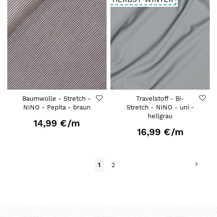
Baumwolle - Stretch -
Travelstoff - Bi-
NINO - Pepita - braun
Stretch - NINO - uni -
hellgrau
14,99 €
/m
16,99 €
/m
Seite
Seite
Weit
Du
Seite
1
2
liest
gerade
Seite