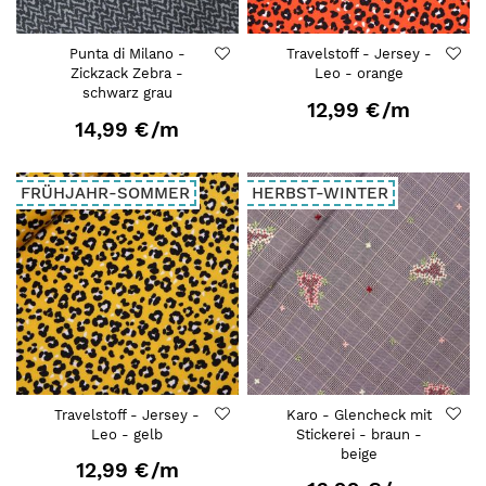
Punta di Milano -
Travelstoff - Jersey -
Zickzack Zebra -
Leo - orange
schwarz grau
12,99 €
/m
14,99 €
/m
FRÜHJAHR-SOMMER
HERBST-WINTER
Travelstoff - Jersey -
Karo - Glencheck mit
Leo - gelb
Stickerei - braun -
beige
12,99 €
/m