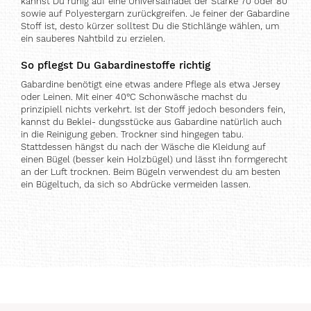
kannst Du ruhig auf eine Universalnadel der Stärke 70 oder 80
sowie auf Polyestergarn zurückgreifen. Je feiner der Gabardine
Stoff ist, desto kürzer solltest Du die Stichlänge wählen, um
ein sauberes Nahtbild zu erzielen.
So pflegst Du Gabardinestoffe richtig
Gabardine benötigt eine etwas andere Pflege als etwa Jersey
oder Leinen. Mit einer 40°C Schonwäsche machst du
prinzipiell nichts verkehrt. Ist der Stoff jedoch besonders fein,
kannst du Beklei- dungsstücke aus Gabardine natürlich auch
in die Reinigung geben. Trockner sind hingegen tabu.
Stattdessen hängst du nach der Wäsche die Kleidung auf
einen Bügel (besser kein Holzbügel) und lässt ihn formgerecht
an der Luft trocknen. Beim Bügeln verwendest du am besten
ein Bügeltuch, da sich so Abdrücke vermeiden lassen.