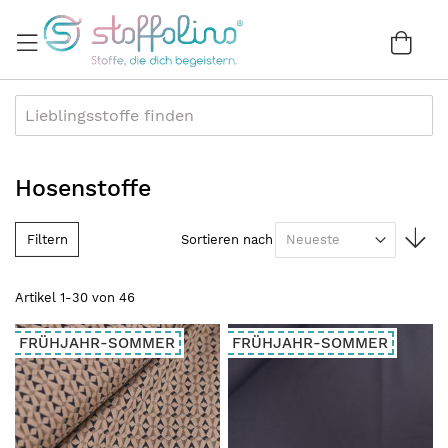
Direkt
zum
War
0
Inhalt
Hosenstoffe
In
Filtern
Sortieren nach
au
Re
Artikel
1
-
30
von
46
FRÜHJAHR-SOMMER
FRÜHJAHR-SOMMER