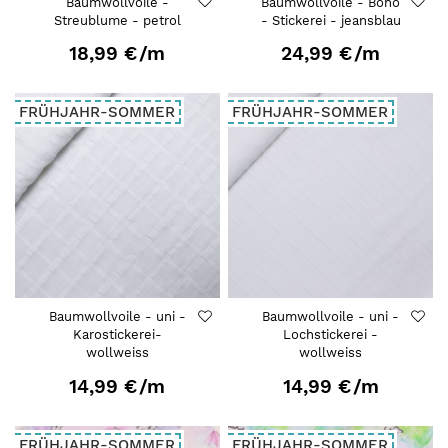
Baumwollvoile -
Baumwollvoile - Boho
Streublume - petrol
- Stickerei - jeansblau
18,99 €
/m
24,99 €
/m
FRÜHJAHR-SOMMER
FRÜHJAHR-SOMMER
Baumwollvoile - uni -
Baumwollvoile - uni -
Karostickerei-
Lochstickerei -
wollweiss
wollweiss
14,99 €
/m
14,99 €
/m
FRÜHJAHR-SOMMER
FRÜHJAHR-SOMMER