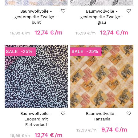
Baumwollvoile -
Baumwollvoile -
gestempelte Zweige -
gestempelte Zweige -
bunt
grau
12,74 €
/m
12,74 €
/m
16,99 €
/m
16,99 €
/m
SALE
-25%
SALE
-25%
Baumwollvoile -
Baumwollvoile -
Leopard mit
Tanzania
Farbverlauf
9,74 €
/m
12,99 €
/m
12,74 €
/m
16,99 €
/m