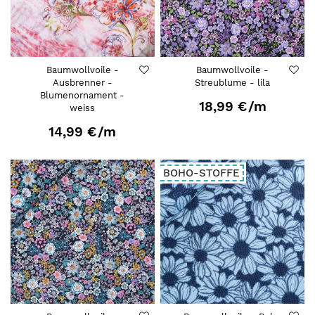
Baumwollvoile -
Baumwollvoile -
Ausbrenner -
Streublume - lila
Blumenornament -
18,99 €
/m
weiss
14,99 €
/m
BOHO-STOFFE