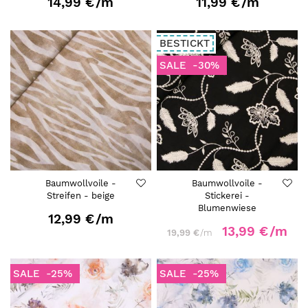
14,99 €
/m
11,99 €
/m
BESTICKT
SALE
-30%
Baumwollvoile -
Baumwollvoile -
Streifen - beige
Stickerei -
Blumenwiese
12,99 €
/m
13,99 €
/m
19,99 €
/m
SALE
-25%
SALE
-25%