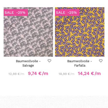
SALE
-25%
SALE
-25%
Baumwollvoile -
Baumwollvoile -
Salvage
Farfalla
9,74 €
/m
14,24 €
/m
12,99 €
/m
18,99 €
/m