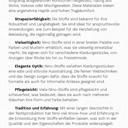
sorgfältig ausgewählten Rohstoffen hergestellt, häufig aus
Wolle, Viskose oder Mischgeweben. Diese Materialien bieten
eine angenehme Haptik und hohen Tragekomfort.
·
Strapazierfähigkeit:
Die Stoffe sind bekannt für ihre
Robustheit und Langlebigkeit. Sie sind ideal für anspruchsvolle
Anwendungen, wie zum Beispiel für die Herstellung von
Bekleidung, die regelmäßig getragen wird.
·
Vielseitigkeit:
Nino-Stoffe sind in einer breiten Palette von
Farben und Mustern erhältlich, was sie vielseitig einsetzbar
macht. Sie eignen sich für verschiedene Kleidungsstücke, von
Anzügen über Röcke bis hin zu Freizeitmode.
·
Elegante Optik:
Nino-Stoffe verleihen Kleidungsstücken
eine edle und stilvolle Ausstrahlung. Die feinen Webtechniken
und das Design sorgen dafür, dass die Stoffe sowohl für
formelle als auch für informelle Anlässe geeignet sind.
·
Pflegeleicht:
Viele Nino-Stoffe sind pflegeleicht und
scheuerfest, was bedeutet, dass sie auch nach mehreren
Wäschen ihre Form und Farbe behalten.
·
Tradition und Erfahrung:
Mit einer langen Geschichte in
der Textilproduktion hat Nino viel Know-how und Erfahrung in
die Entwicklung ihrer Stoffe einfließen lassen, was sich in der
Qualität und den Eigenschaften der Produkte widerspiegelt.