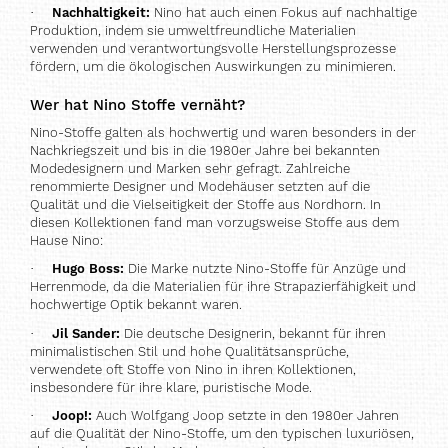
·
Nachhaltigkeit:
Nino hat auch einen Fokus auf nachhaltige
Produktion, indem sie umweltfreundliche Materialien
verwenden und verantwortungsvolle Herstellungsprozesse
fördern, um die ökologischen Auswirkungen zu minimieren.
Wer hat Nino Stoffe vernäht?
Nino-Stoffe galten als hochwertig und waren besonders in der
Nachkriegszeit und bis in die 1980er Jahre bei bekannten
Modedesignern und Marken sehr gefragt. Zahlreiche
renommierte Designer und Modehäuser setzten auf die
Qualität und die Vielseitigkeit der Stoffe aus Nordhorn. In
diesen Kollektionen fand man vorzugsweise Stoffe aus dem
Hause Nino:
·
Hugo Boss:
Die Marke nutzte Nino-Stoffe für Anzüge und
Herrenmode, da die Materialien für ihre Strapazierfähigkeit und
hochwertige Optik bekannt waren.
·
Jil Sander:
Die deutsche Designerin, bekannt für ihren
minimalistischen Stil und hohe Qualitätsansprüche,
verwendete oft Stoffe von Nino in ihren Kollektionen,
insbesondere für ihre klare, puristische Mode.
·
Joop!:
Auch Wolfgang Joop setzte in den 1980er Jahren
auf die Qualität der Nino-Stoffe, um den typischen luxuriösen,