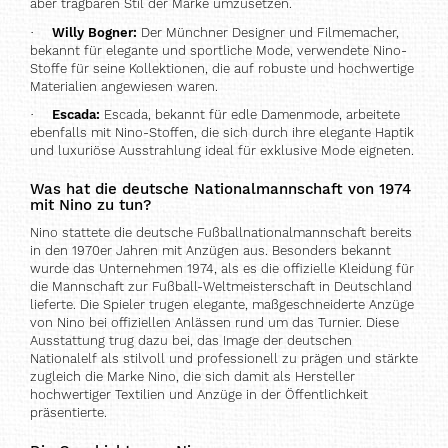
aber tragbaren Stil der Marke umzusetzen.
·
Willy Bogner:
Der Münchner Designer und Filmemacher,
bekannt für elegante und sportliche Mode, verwendete Nino-
Stoffe für seine Kollektionen, die auf robuste und hochwertige
Materialien angewiesen waren.
·
Escada:
Escada, bekannt für edle Damenmode, arbeitete
ebenfalls mit Nino-Stoffen, die sich durch ihre elegante Haptik
und luxuriöse Ausstrahlung ideal für exklusive Mode eigneten.
Was hat die deutsche Nationalmannschaft von 1974
mit Nino zu tun?
Nino stattete die deutsche Fußballnationalmannschaft bereits
in den 1970er Jahren mit Anzügen aus. Besonders bekannt
wurde das Unternehmen 1974, als es die offizielle Kleidung für
die Mannschaft zur Fußball-Weltmeisterschaft in Deutschland
lieferte. Die Spieler trugen elegante, maßgeschneiderte Anzüge
von Nino bei offiziellen Anlässen rund um das Turnier. Diese
Ausstattung trug dazu bei, das Image der deutschen
Nationalelf als stilvoll und professionell zu prägen und stärkte
zugleich die Marke Nino, die sich damit als Hersteller
hochwertiger Textilien und Anzüge in der Öffentlichkeit
präsentierte.