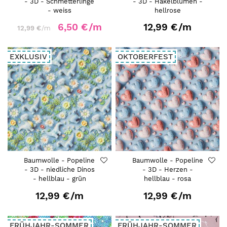
- 3D - Schmetterlinge
- 3D - Häkelblumen -
- weiss
hellrose
6,50 €
/m
12,99 €
/m
12,99 €
/m
EXKLUSIV
OKTOBERFEST
Baumwolle - Popeline
Baumwolle - Popeline
- 3D - niedliche Dinos
- 3D - Herzen -
- hellblau - grün
hellblau - rosa
12,99 €
/m
12,99 €
/m
FRÜHJAHR-SOMMER
FRÜHJAHR-SOMMER