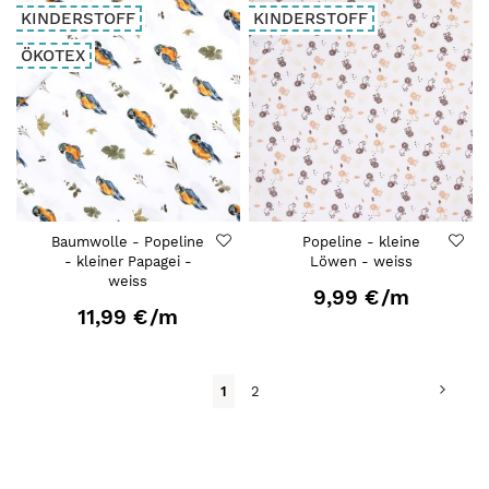
KINDERSTOFF
KINDERSTOFF
ÖKOTEX
Baumwolle - Popeline
Popeline - kleine
- kleiner Papagei -
Löwen - weiss
weiss
9,99 €
/m
11,99 €
/m
Seite
Seite
Weit
Du
Seite
1
2
liest
gerade