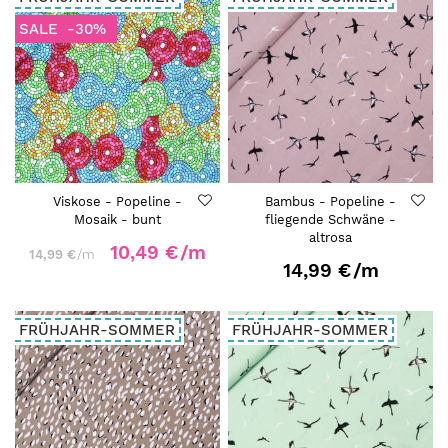
SALE
-30%
Viskose - Popeline -
Bambus - Popeline -
Mosaik - bunt
fliegende Schwäne -
altrosa
10,49 €
/m
14,99 €
/m
14,99 €
/m
FRÜHJAHR-SOMMER
FRÜHJAHR-SOMMER