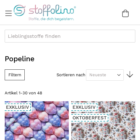
Direkt
zum
War
0
Inhalt
Popeline
In
Filtern
Sortieren nach
au
Re
Artikel
1
-
30
von
48
EXKLUSIV
EXKLUSIV
OKTOBERFEST