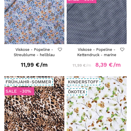
Viskose - Popeline -
Viskose - Popeline -
Streublume - hellblau
Kettendruck - marine
11,99 €
/m
8,39 €
/m
11,99 €
/m
FRÜHJAHR-SOMMER
KINDERSTOFF
SALE
-30%
ÖKOTEX