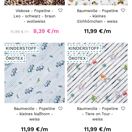
Viskose - Popeline -
Baumwolle - Popeline
Leo - schwarz - braun
- kleines
- wollweiss
Eichhörnchen - weiss
8,39 €
/m
11,99 €
/m
11,99 €
/m
KINDERSTOFF
KINDERSTOFF
ÖKOTEX
ÖKOTEX
Baumwolle - Popeline
Baumwolle - Popeline
- kleines Naßhorn -
- Tiere on Tour -
weiss
weiss
11,99 €
/m
11,99 €
/m