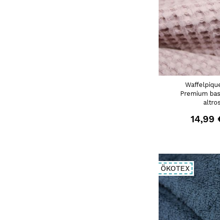
Waffelpiqu
Premium basi
altro
14,99 
ÖKOTEX