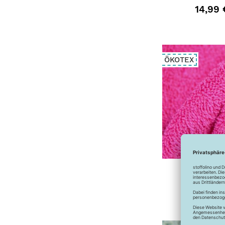
14,99 
ÖKOTEX
Frottee - un
16,99 