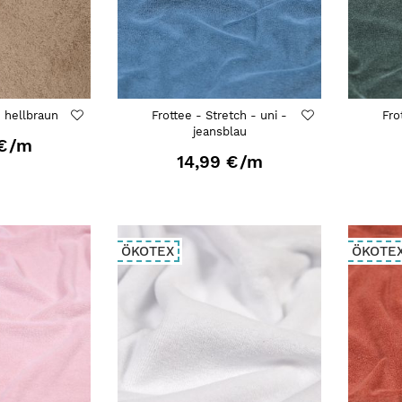
- hellbraun
Frottee - Stretch - uni -
Fro
jeansblau
€
/m
14,99 €
/m
ÖKOTEX
ÖKOTE