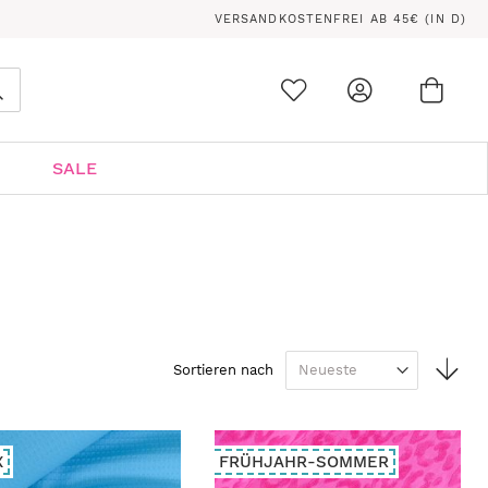
VERSANDKOSTENFREI AB 45€ (IN D)
Ware
0
Suche
SALE
In
Sortieren nach
auf
Rei
X
FRÜHJAHR-SOMMER