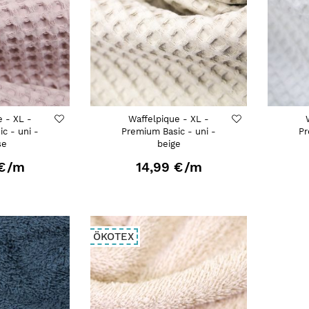
e - XL -
Waffelpique - XL -
c - uni -
Premium Basic - uni -
Pr
se
beige
€
/m
14,99 €
/m
ÖKOTEX