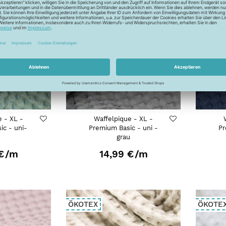
ÖKOTEX
ÖKOTE
e - XL -
Waffelpique - XL -
ic - uni-
Premium Basic - uni -
Pr
grau
€
/m
14,99 €
/m
ÖKOTEX
ÖKOTE