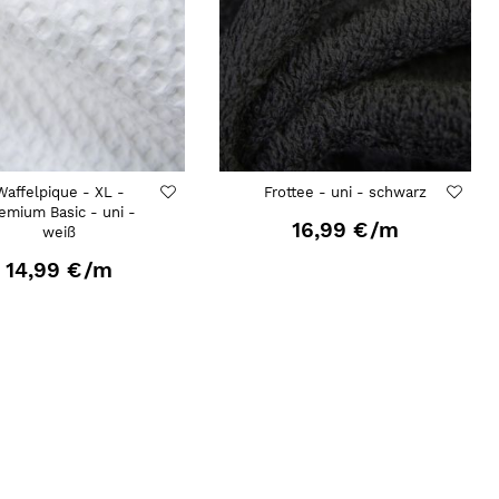
Waffelpique - XL -
Frottee - uni - schwarz
emium Basic - uni -
16,99 €
/m
weiß
14,99 €
/m