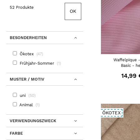
52 Produkte
OK
BESONDERHEITEN
Ökotex
47
Waffelpique 
Frühjahr-Sommer
1
Basic - h
14,99 
MUSTER / MOTIV
uni
50
Animal
1
ÖKOTEX
VERWENDUNGSZWECK
FARBE