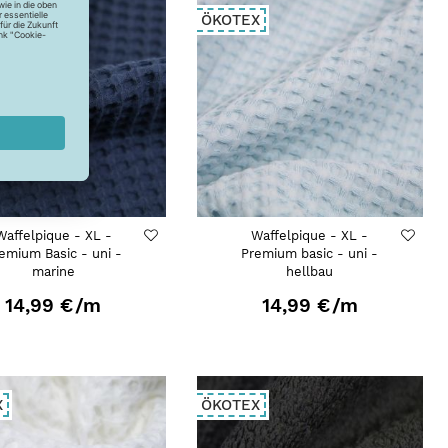
X
ÖKOTEX
Waffelpique - XL -
Waffelpique - XL -
emium Basic - uni -
Premium basic - uni -
marine
hellbau
14,99 €
/m
14,99 €
/m
X
ÖKOTEX