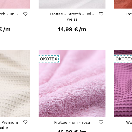
tch - uni -
Frottee - Stretch - uni -
Fro
a
weiss
€
/m
14,99 €
/m
ÖKOTEX
ÖKOTE
- Premium
Frottee - uni - rosa
Wa
natur