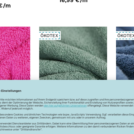
16,99 €
/m
€
/m
ÖKOTEX
ÖKOTE
i - pink
Frottee - uni - teal
Fro
€
/m
16,99 €
/m