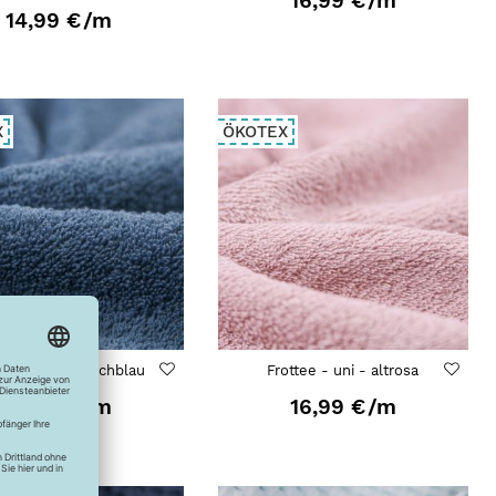
16,99 €
/m
14,99 €
/m
X
ÖKOTEX
ttee - uni - rauchblau
Frottee - uni - altrosa
16,99 €
/m
16,99 €
/m