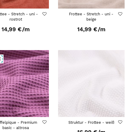
ttee - Stretch - uni -
Frottee - Stretch - uni -
rostrot
beige
14,99 €
/m
14,99 €
/m
X
ffelpique - Premium
Struktur - Frottee - weiß
basic - altrosa