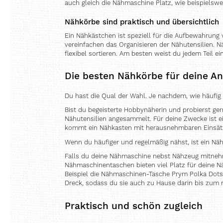
auch gleich die Nähmaschine Platz, wie beispielswe
Nähkörbe sind praktisch und übersichtlich
Ein Nähkästchen ist speziell für die Aufbewahrung 
vereinfachen das Organisieren der Nähutensilien. 
flexibel sortieren. Am besten weist du jedem Teil ei
Die besten Nähkörbe für deine A
Du hast die Qual der Wahl. Je nachdem, wie häufig
Bist du begeisterte Hobbynäherin und probierst g
Nähutensilien angesammelt. Für deine Zwecke ist ei
kommt ein Nähkasten mit herausnehmbaren Einsätze
Wenn du häufiger und regelmäßig nähst, ist ein Näh
Falls du deine Nähmaschine nebst Nähzeug mitnehm
Nähmaschinentaschen bieten viel Platz für deine N
Beispiel die Nähmaschinen-Tasche Prym Polka Dots 
Dreck, sodass du sie auch zu Hause darin bis zum
Praktisch und schön zugleich