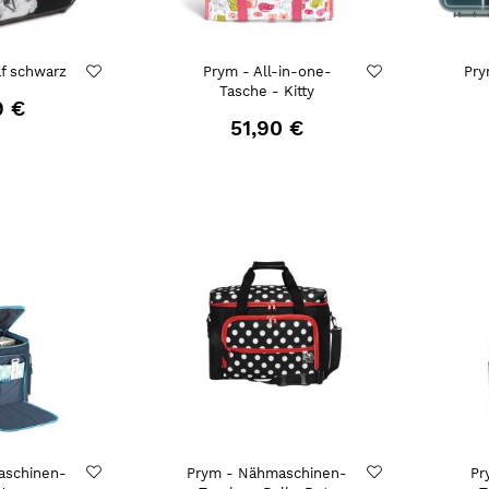
f schwarz
Prym - All-in-one-
Pry
Tasche - Kitty
9 €
51,90 €
aschinen-
Prym - Nähmaschinen-
Pr