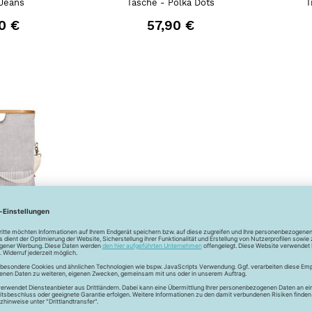
 Jeans
Tasche - Polka Dots
T
0 €
57,90 €
 & Travel
 & Bamboo"
 - grau
0 €