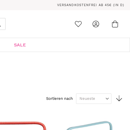
VERSANDKOSTENFREI AB 45€ (IN D)
Ware
0
Suche
SALE
In
Sortieren nach
auf
Rei