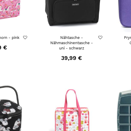
horn - pink
Nähtasche -
Pry
Nähmaschinentasche -
9 €
uni - schwarz
39,99 €