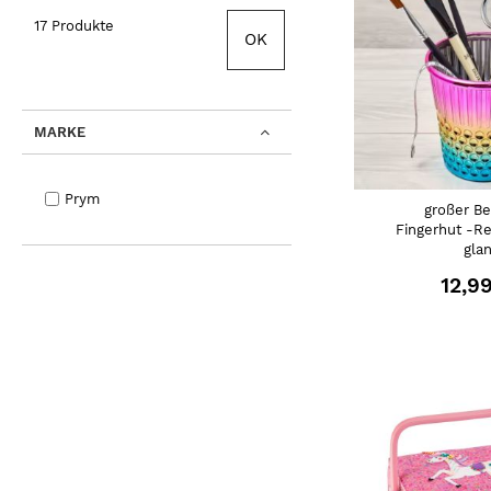
17 Produkte
OK
MARKE
Prym
großer Be
Fingerhut -R
gla
12,9