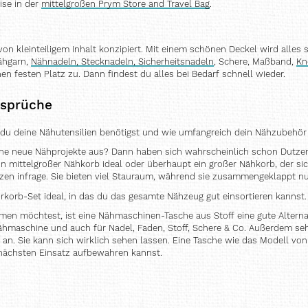
ise in der
mittelgroßen Prym Store and Travel Bag
.
von kleinteiligem Inhalt konzipiert. Mit einem schönen Deckel wird alle
Nähgarn,
Nähnadeln, Stecknadeln, Sicherheitsnadeln
, Schere, Maßband,
Kn
nen festen Platz zu. Dann findest du alles bei Bedarf schnell wieder.
nsprüche
 du deine Nähutensilien benötigst und wie umfangreich dein Nähzubehör 
erne neue Nähprojekte aus? Dann haben sich wahrscheinlich schon Dutz
n mittelgroßer Nähkorb ideal oder überhaupt ein großer Nähkorb, der sic
n infrage. Sie bieten viel Stauraum, während sie zusammengeklappt nu
rkorb-Set ideal, in das du das gesamte Nähzeug gut einsortieren kannst.
en möchtest, ist eine Nähmaschinen-Tasche aus Stoff eine gute Altern
ähmaschine und auch für Nadel, Faden, Stoff, Schere & Co. Außerdem seh
an. Sie kann sich wirklich sehen lassen. Eine Tasche wie das Modell v
 nächsten Einsatz aufbewahren kannst.