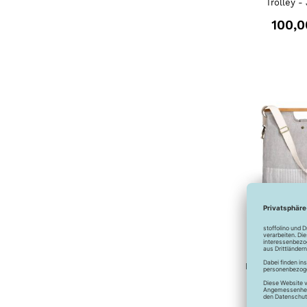
Trolley -
100,0
Prym - Store
Bags "Canvas
- Größe S
57,9