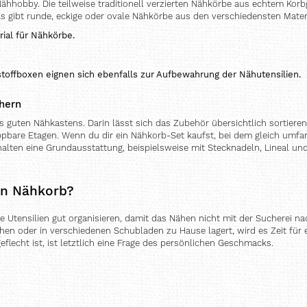
Nähhobby. Die teilweise traditionell verzierten Nähkörbe aus echtem Kor
Es gibt runde, eckige oder ovale Nähkörbe aus den verschiedensten Materi
rial für Nähkörbe.
toffboxen eignen sich ebenfalls zur Aufbewahrung der Nähutensilien.
chern
es guten Nähkastens. Darin lässt sich das Zubehör übersichtlich sortiere
are Etagen. Wenn du dir ein Nähkorb-Set kaufst, bei dem gleich umfang
ten eine Grundausstattung, beispielsweise mit Stecknadeln, Lineal und 
en Nähkorb?
e Utensilien gut organisieren, damit das Nähen nicht mit der Sucherei n
chen oder in verschiedenen Schubladen zu Hause lagert, wird es Zeit für
eflecht ist, ist letztlich eine Frage des persönlichen Geschmacks.