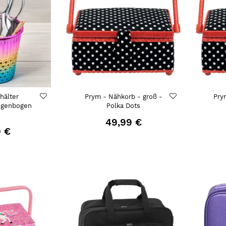
hälter
Prym - Nähkorb - groß -
Pry
egenbogen
Polka Dots
n
49,99 €
9 €