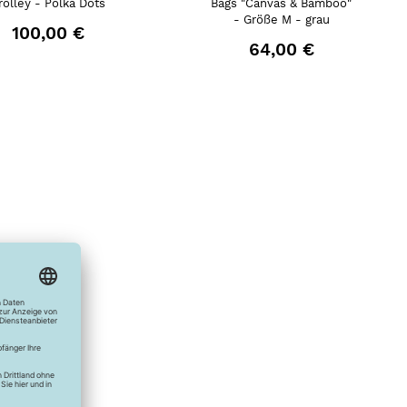
rolley - Polka Dots
Bags "Canvas & Bamboo"
- Größe M - grau
100,00 €
64,00 €