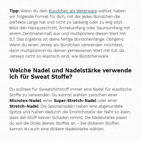
Tipp:
Wenn du dein
Bündchen als Meterware
wählst, haben
wir folgende Formel für dich, mit der jedes Bündchen die
perfekte Länge hat und nicht zu labberig oder zu eng sitzt.
Miss den Halsausschnitt, Ärmelumfang oder Saumumfang mit
einem Zentimetermaß aus und multipliziere diesen Wert mit
0,7. Das Ergebnis ist deine fertige Bündchenlänge. Übrigens:
Wenn du einen Jersey als Bündchen verwenden möchtest,
dann multiplizierst du deinen gemessenen Wert mit 0,8, da
Jerseys nicht so elastisch sind, wie Bündchenware.
Welche Nadel und Nadelstärke verwende
ich für Sweat Stoffe?
Du solltest für Sweatshirtstoff immer eine Nadel für elastische
Stoffe zu verwenden. Du kannst wählen zwischen einer
Microtex-Nadel
, einer
Super-Stretch-Nadel
oder einer
Stretch-Nadel
. Die Spezialnadeln haben eine abgerundete
Spitze und halten dadurch die Einstichstelle der Naht so klein,
dass der Stoff keinen Schaden nimmt. Die Nädelstärke passt
du auf die Dicke deines Stoffes an – bei dickeren Stoffen
kannst du auch eine dickere Nadelstärke wählen.