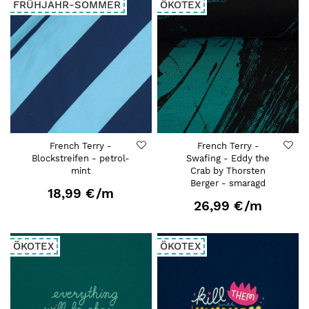
FRÜHJAHR-SOMMER
ÖKOTEX
French Terry -
French Terry -
Blockstreifen - petrol-
Swafing - Eddy the
mint
Crab by Thorsten
Berger - smaragd
18,99 €
/m
26,99 €
/m
ÖKOTEX
ÖKOTEX