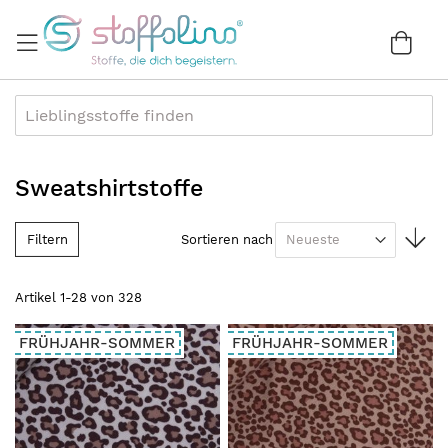
Direkt
zum
War
0
Inhalt
Sweatshirtstoffe
In
Filtern
Sortieren nach
au
Re
Artikel
1
-
28
von
328
FRÜHJAHR-SOMMER
FRÜHJAHR-SOMMER