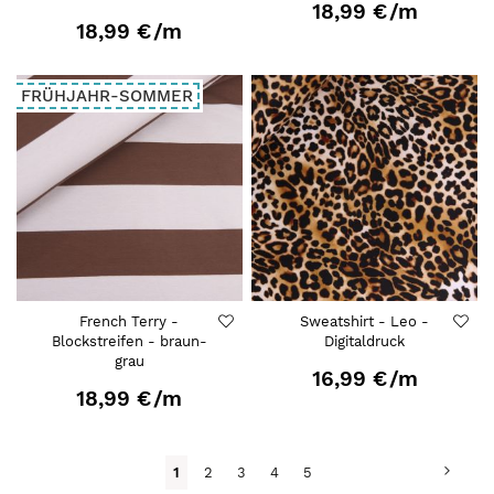
18,99 €
/m
18,99 €
/m
FRÜHJAHR-SOMMER
French Terry -
Sweatshirt - Leo -
Blockstreifen - braun-
Digitaldruck
grau
16,99 €
/m
18,99 €
/m
Seite
Seite
Weit
Du
Seite
Seite
Seite
Seite
1
2
3
4
5