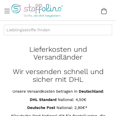
Direkt
zum
War
0
Inhalt
Lieferkosten und
Versandländer
Wir versenden schnell und
sicher mit DHL
Unsere Versandkosten betragen in
Deutschland
:
DHL Standard
National: 4,50€
Deutsche Post
National: 2,90€*
*Deutsche Post National gilt für Bestellungen, die