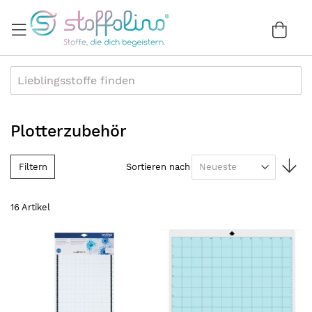
Direkt
zum
War
0
Inhalt
Plotterzubehör
In
Filtern
Sortieren nach
au
Re
16
Artikel