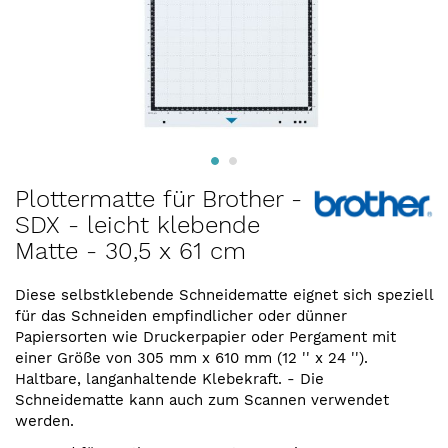
Zum
Plottermatte für Brother -
Anfang
SDX - leicht klebende
der
Matte - 30,5 x 61 cm
Bildergalerie
springen
Diese selbstklebende Schneidematte eignet sich speziell
für das Schneiden empfindlicher oder dünner
Papiersorten wie Druckerpapier oder Pergament mit
einer Größe von 305 mm x 610 mm (12 '' x 24 '').
Haltbare, langanhaltende Klebekraft. - Die
Schneidematte kann auch zum Scannen verwendet
werden.