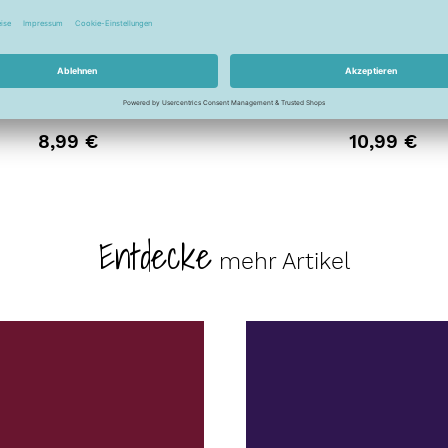
erzubehör - Brother -
Plotterzubehör - Brother -
ut - Schneidemesser
ScanNCut - Schneidemesse
r Standardschnitte
für Tiefschnitte - CM-Serie
8,99 €
10,99 €
Entdecke
mehr Artikel