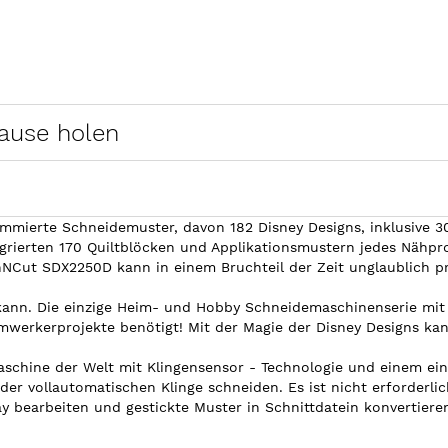
hause holen
mierte Schneidemuster, davon 182 Disney Designs, inklusive 3
grierten 170 Quiltblöcken und Applikationsmustern jedes Nähp
ut SDX2250D kann in einem Bruchteil der Zeit unglaublich präz
 kann. Die einzige Heim- und Hobby Schneidemaschinenserie mit i
mwerkerprojekte benötigt! Mit der Magie der Disney Designs kann
aschine der Welt mit Klingensensor - Technologie und einem ein
der vollautomatischen Klinge schneiden. Es ist nicht erforderl
 bearbeiten und gestickte Muster in Schnittdatein konvertiere