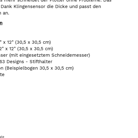
es mehr schneidet der Plotter ohne Probleme. Das
Dank Klingensensor die Dicke und passt den
 an.
en
 x 12" (30,5 x 30,5 cm)
" x 12" (30,5 x 30,5 cm)
sser (mit eingesetztem Schneidemesser)
63 Designs - Stifthalter
on (Beispielbogen 30,5 x 30,5 cm)
tte
age