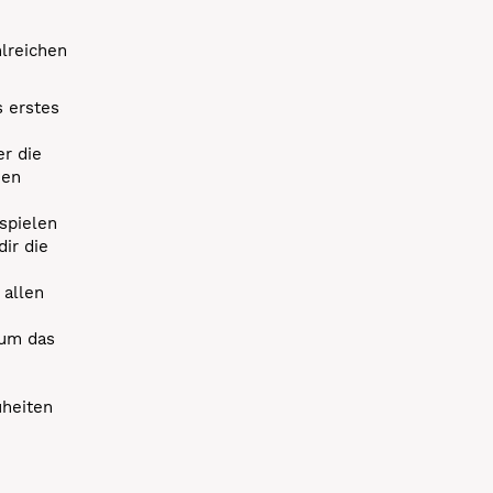
hlreichen
s erstes
r die
uen
spielen
dir die
 allen
 um das
uheiten