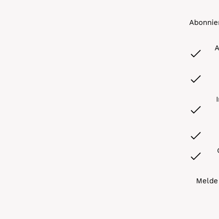
Abonnier
A
Melde 