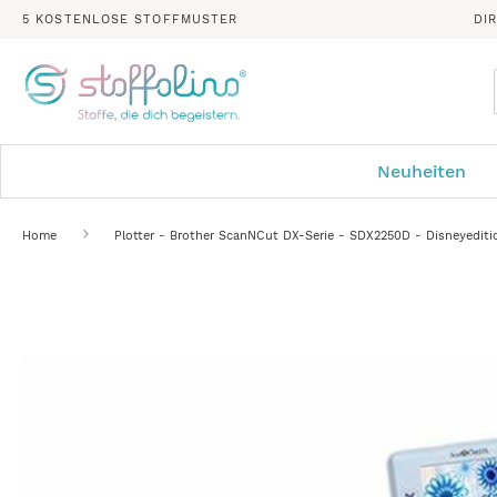
5 KOSTENLOSE STOFFMUSTER
DI
Neuheiten
Home
Plotter - Brother ScanNCut DX-Serie - SDX2250D - Disneyediti
Zum
Ende
der
Bildergalerie
springen