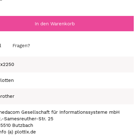
In den Warenkorb
l
Fragen?
dx2250
lotten
rother
medacom Gesellschaft für Informationssysteme mbH
.-Samesreuther-Str. 25
35510 Butzbach
nfo (a) plottix.de