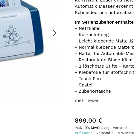
Kunststoff, Leder und viel
Automatik Messer erkennt 
Schneidedruck automatisch
Im Serienzubehör enthalt
- Netzkabel
- Kurzanleitung
- Leicht klebende Matte 12"
- Normal klebende Matte 12
- Halter für Automatik-Me
- Roatary Auto Blade Kit + 
- 2 löschbare Stifte - Kart
- Klebefolie für Stoffschni
- Touch Pen
- Spatel
- Zubehörtasche
mehr lesen
899,00 €
inkl. 19% MwSt., zzgl.
Versand
Auf Lager
Versand
3
-
4
Werkt