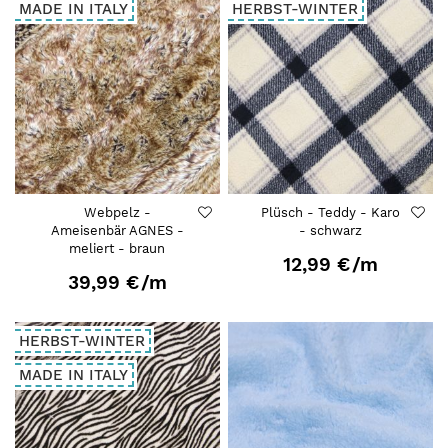
MADE IN ITALY
HERBST-WINTER
Webpelz -
Plüsch - Teddy - Karo
Ameisenbär AGNES -
- schwarz
meliert - braun
12,99 €
/m
39,99 €
/m
HERBST-WINTER
MADE IN ITALY