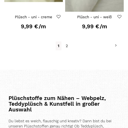
Plüsch - uni - creme
Plüsch - uni - weiß
9,99 €
/m
9,99 €
/m
Seite
Seite
Weit
Du
Seite
1
2
liest
gerade
Seite
Plüschstoffe zum Nähen – Webpelz,
Teddyplüsch & Kunstfell in großer
Auswahl
Du liebst es weich, flauschig und kreativ? Dann bist du bei
unseren Plüschstoffen genau richtig! Ob Teddyplüsch,