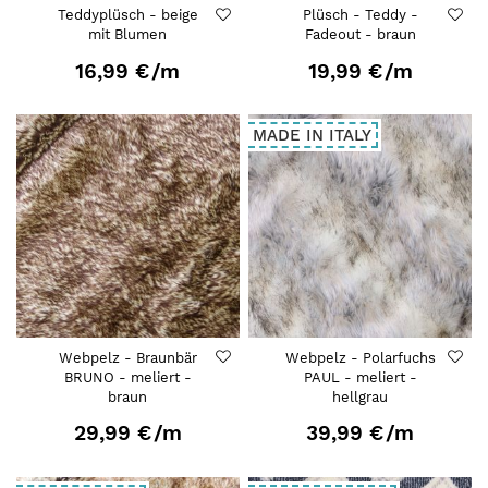
Teddyplüsch - beige
Plüsch - Teddy -
mit Blumen
Fadeout - braun
16,99 €
/m
19,99 €
/m
MADE IN ITALY
Webpelz - Braunbär
Webpelz - Polarfuchs
BRUNO - meliert -
PAUL - meliert -
braun
hellgrau
29,99 €
/m
39,99 €
/m