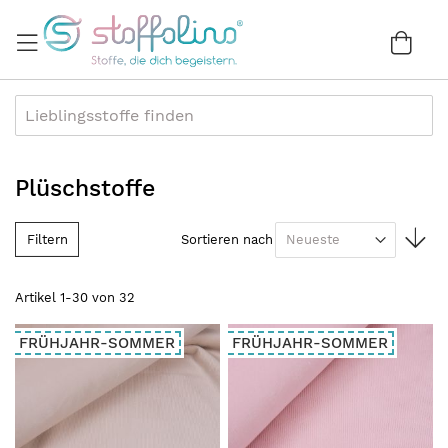
Direkt
zum
War
0
Inhalt
Plüschstoffe
In
Filtern
Sortieren nach
au
Re
Artikel
1
-
30
von
32
FRÜHJAHR-SOMMER
FRÜHJAHR-SOMMER