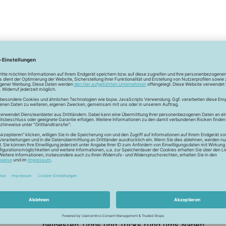
Newsletter
Unser Newsletter
e jetzt unseren exklusiven Newsletter und profitiere von za
Vorteilen:
ktionen und Rabatte: Als Newsletter Abonnent erfährst du al
von unseren Aktionen und Rabatten!
Neue Stoffe entdecken: Wir informieren dich regelmäßig übe
neuesten Stofftrends der Saison. Plane mit uns deine ne
Nähprojekte.
Inspiration: Lass dich von unseren kreativen Ideen und Nähbei
inspirieren! Wir teilen mit dir unsere DIY-Ideen und verraten 
heißesten Tipps und Tricks rund ums Nähen.