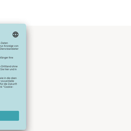
hlreichen
s erstes
r die
uen
spielen
dir die