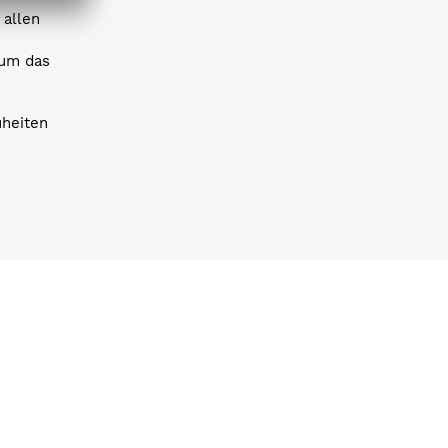
 allen
 um das
uheiten