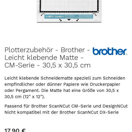
Zum
Plotterzubehör - Brother -
Anfang
Leicht klebende Matte -
der
CM-Serie - 30,5 x 30,5 cm
Bildergalerie
springen
Leicht klebende Schneidematte speziell zum Schneiden
empfindlicher oder dünner Papiere wie Druckerpapier
oder Pergament. Die Matte hat eine Größe von 30,5 x
30,5 cm (12" x 12").
Passend für Brother ScanNCut CM-Serie und DesignNCut
Nicht kompatibel mit der Brother ScanNCut DX-Serie
17,90 €