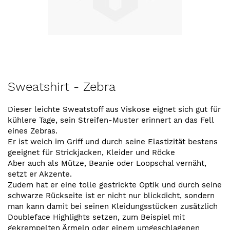
Zum
Sweatshirt - Zebra
Anfang
der
Dieser leichte Sweatstoff aus Viskose eignet sich gut für
Bildergalerie
kühlere Tage, sein Streifen-Muster erinnert an das Fell
springen
eines Zebras.
Er ist weich im Griff und durch seine Elastizität bestens
geeignet für Strickjacken, Kleider und Röcke
Aber auch als Mütze, Beanie oder Loopschal vernäht,
setzt er Akzente.
Zudem hat er eine tolle gestrickte Optik und durch seine
schwarze Rückseite ist er nicht nur blickdicht, sondern
man kann damit bei seinen Kleidungsstücken zusätzlich
Doubleface Highlights setzen, zum Beispiel mit
gekrempelten Ärmeln oder einem umgeschlagenen