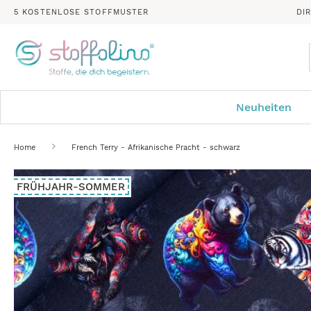
5 KOSTENLOSE STOFFMUSTER
DI
Neuheiten
Home
French Terry - Afrikanische Pracht - schwarz
Zum
FRÜHJAHR-SOMMER
Ende
der
Bildergalerie
springen