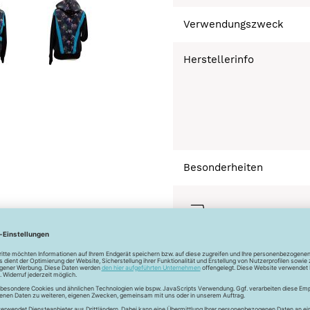
Verwendungszweck
Herstellerinfo
Besonderheiten
Bügeln mäßig heiß 
Normalwäsche 30°
Trocknen normal