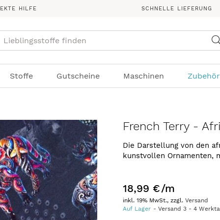
REKTE HILFE
SCHNELLE LIEFERUNG
Suche
Stoffe
Gutscheine
Maschinen
Zubehör
French Terry - Af
Die Darstellung von den af
kunstvollen Ornamenten, m
18,99 €
/m
inkl. 19% MwSt., zzgl.
Versand
Auf Lager
Versand
3
-
4
Werkt