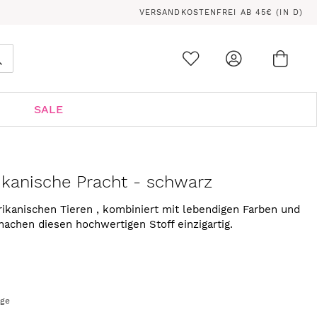
VERSANDKOSTENFREI AB 45€ (IN D)
Ware
0
Suche
SALE
rikanische Pracht - schwarz
rikanischen Tieren , kombiniert mit lebendigen Farben und
achen diesen hochwertigen Stoff einzigartig.
age