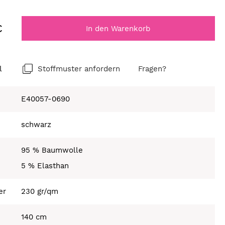
€
In den Warenkorb
l
Stoffmuster anfordern
Fragen?
E40057-0690
schwarz
95 % Baumwolle
5 % Elasthan
er
230 gr/qm
140 cm