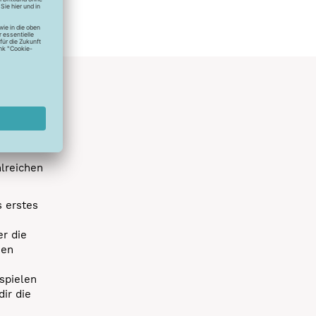
hlreichen
s erstes
r die
uen
spielen
dir die