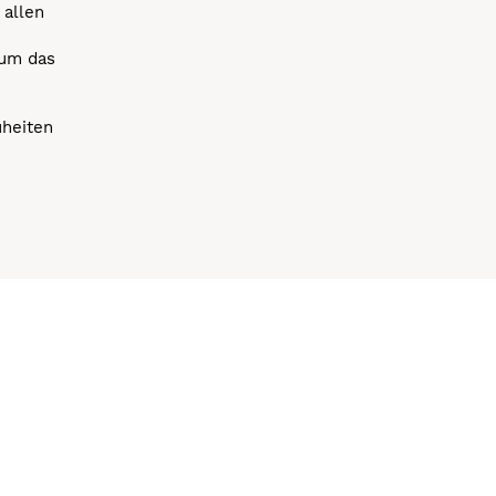
 allen
 um das
uheiten