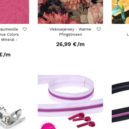
Baumwolle
Viskosejersey - Warme
True Colors
Pfingstrosen
L
- Mineral -
26,99 €
/m
k
€
/m