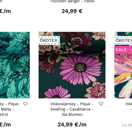
en
Thorsten Berger - Panel
€
/m
24,99 €
ÖKOTEX
ÖKOTE
SALE
ey - Pique
Viskosejersey - Pique -
Vis
 Malta -
Swafing - Casablanca -
etrol
lila Blumen
€
/m
24,99 €
/m
24,9