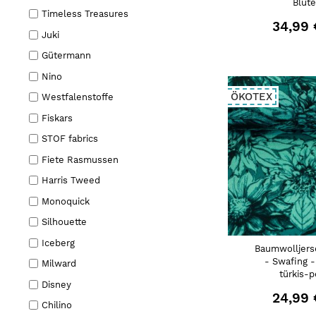
Blüt
Timeless Treasures
34,99 
Juki
Gütermann
Nino
ÖKOTEX
Westfalenstoffe
Fiskars
STOF fabrics
Fiete Rasmussen
Harris Tweed
Monoquick
Silhouette
Iceberg
Baumwolljers
- Swafing -
Milward
türkis-p
Disney
24,99 
Chilino