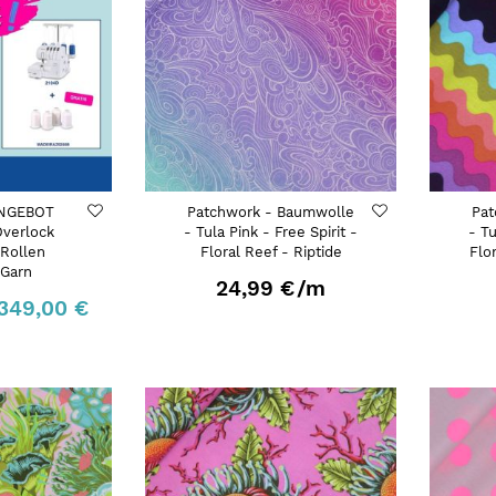
ANGEBOT
Patchwork - Baumwolle
Pat
verlock
- Tula Pink - Free Spirit -
- Tu
 Rollen
Floral Reef - Riptide
Flo
 Garn
24,99 €
/m
349,00 €