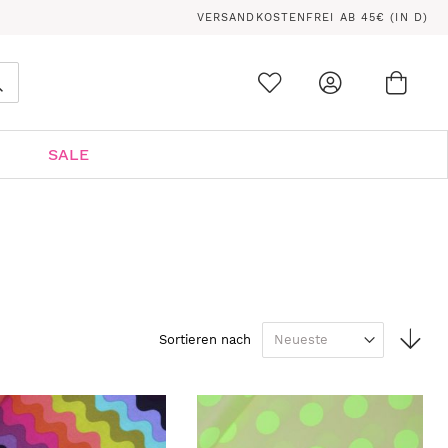
VERSANDKOSTENFREI AB 45€ (IN D)
Ware
0
Suche
SALE
In
Sortieren nach
auf
Rei