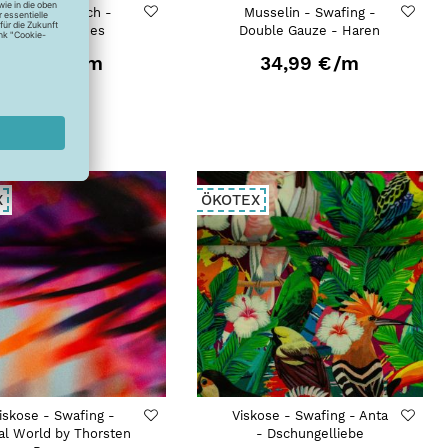
Baumwollstretch -
Musselin - Swafing -
Swafing - Agnes
Double Gauze - Haren
24,99 €
/m
34,99 €
/m
X
ÖKOTEX
iskose - Swafing -
Viskose - Swafing - Anta
al World by Thorsten
- Dschungelliebe