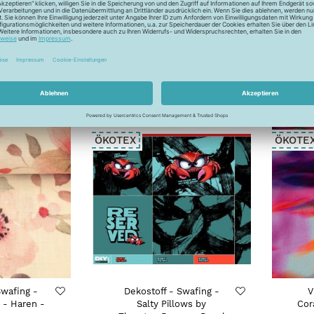
- Swafing -
Baumwoll-Leinen -
Crab by
Swafing - Adria -
erger -
Wüstenregen
gd
34,99 €
/m
€
/m
ÖKOTEX
ÖKOTE
Swafing -
Dekostoff - Swafing -
V
 - Haren -
Salty Pillows by
Cor