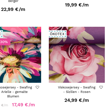
Berger
19,99 €
/m
22,99 €
/m
X
ÖKOTEX
-30%
kosejersey - Swafing
Viskosejersey - Swafing
- Arielle - gemalte
- Sizilien - Rosen
Blumen
24,99 €
/m
17,49 €
/m
9 €
/m