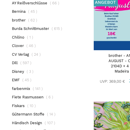
ANGEBOT
Artikel
AY Reißverschlüsse
66
Artikel
Bernina
45
Artikel
brother
62
Artikel
Burda Schnittmuster
615
Artikel
Chilino
1
Artikel
Clover
46
Artikel
CV Verlag
24
brother - 
AUGUST - O
Artikel
Dill
597
2104D + 4
Artikel
Madeira
Disney
3
Artikel
EMF
45
UVP:
369,00 €
Artikel
farbenmix
141
Artikel
Fiete Rasmussen
6
Artikel
Fiskars
10
Artikel
Gütermann Stoffe
14
Artikel
Händisch Design
107