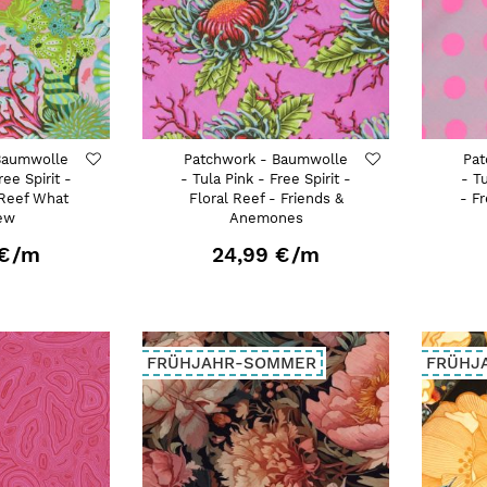
Baumwolle
Patchwork - Baumwolle
Pat
ree Spirit -
- Tula Pink - Free Spirit -
- T
 Reef What
Floral Reef - Friends &
- F
ew
Anemones
€
/m
24,99 €
/m
FRÜHJAHR-SOMMER
FRÜHJ