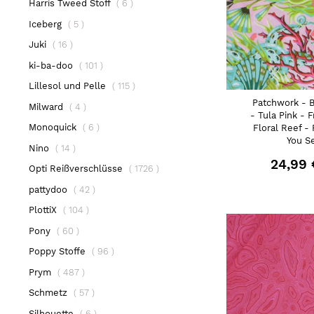
Artikel
Harris Tweed Stoff
6
Artikel
Iceberg
5
Artikel
Juki
16
Artikel
ki-ba-doo
101
Artikel
Lillesol und Pelle
115
Patchwork - 
Artikel
Milward
4
- Tula Pink - F
Artikel
Monoquick
6
Floral Reef -
You S
Artikel
Nino
14
24,99 
Artikel
Opti Reißverschlüsse
1726
Artikel
pattydoo
42
Artikel
PlottiX
104
Artikel
Pony
60
Artikel
Poppy Stoffe
96
Artikel
Prym
487
Artikel
Schmetz
57
Artikel
Silhouette
6