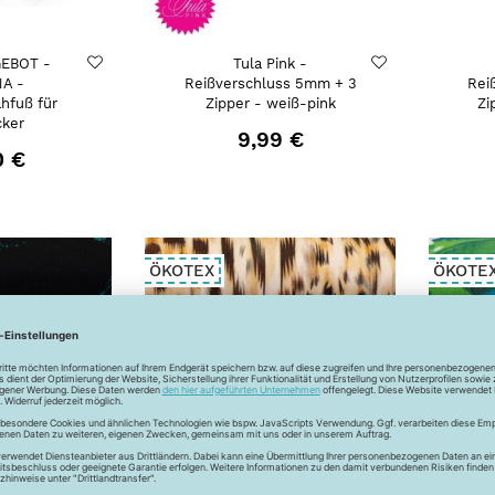
EBOT -
Tula Pink -
A -
Reißverschluss 5mm + 3
Rei
hfuß für
Zipper - weiß-pink
Zi
cker
9,99 €
0 €
ÖKOTEX
ÖKOTE