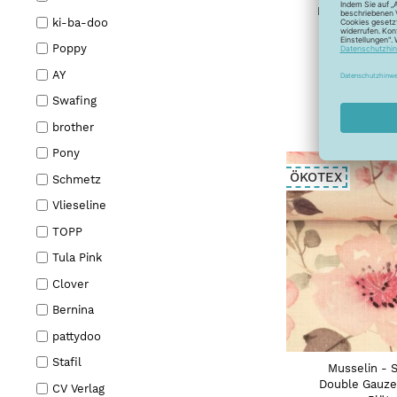
French Terry 
ki-ba-doo
Eddy the 
Thorsten B
Poppy
smara
AY
26,99 
Swafing
brother
Pony
ÖKOTEX
Schmetz
Vlieseline
TOPP
Tula Pink
Clover
Bernina
pattydoo
Stafil
Musselin - 
Double Gauze
CV Verlag