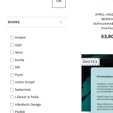
OK
APRIL-ANG
BERNIN
MARKE
Schnureinnä
Overlo
53,9
Amann
Opti
Veno
burda
ÖKOTEX
Dill
Prym
Union Knopf
farbenmix
Lillesol & Pelle
Händisch Design
PlottiX