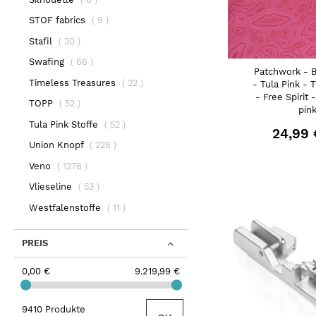
Artikel
STOF fabrics
9
Artikel
Stafil
30
Artikel
Swafing
66
Patchwork - 
Artikel
Timeless Treasures
22
- Tula Pink - 
- Free Spirit 
Artikel
TOPP
52
pin
Artikel
Tula Pink Stoffe
52
24,99 
Artikel
Union Knopf
228
Artikel
Veno
1278
Artikel
Vlieseline
53
Artikel
Westfalenstoffe
11
PREIS
0,00 €
9.219,99 €
9410 Produkte