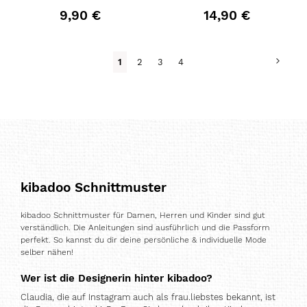
9,90 €
14,90 €
Seite
Seite
Weit
Du
Seite
Seite
Seite
1
2
3
4
liest
gerade
Seite
kibadoo Schnittmuster
kibadoo Schnittmuster für Damen, Herren und Kinder sind gut
verständlich. Die Anleitungen sind ausführlich und die Passform
perfekt. So kannst du dir deine persönliche & individuelle Mode
selber nähen!
Wer ist die Designerin hinter kibadoo?
Claudia, die auf Instagram auch als frau.liebstes bekannt, ist