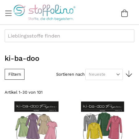
Direkt
zum
War
0
Inhalt
ki-ba-doo
In
Filtern
Sortieren nach
au
Re
Artikel
1
-
30
von
101