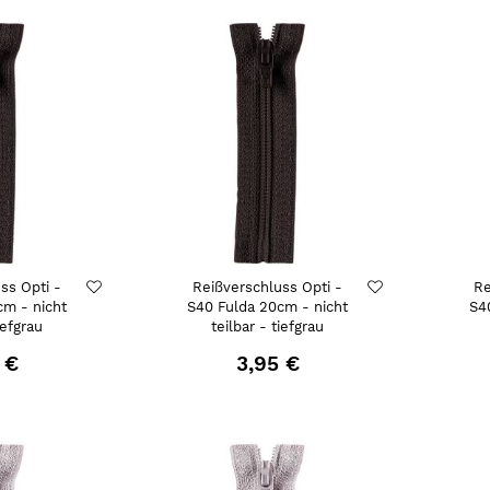
ss Opti -
Reißverschluss Opti -
Re
cm - nicht
S40 Fulda 20cm - nicht
S4
iefgrau
teilbar - tiefgrau
 €
3,95 €