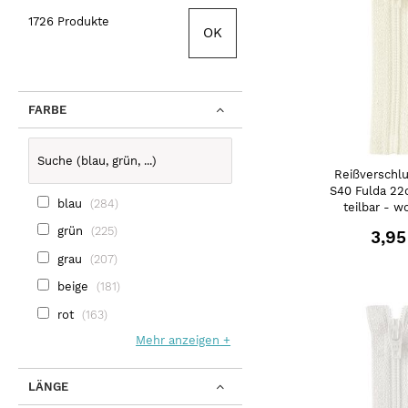
1726 Produkte
OK
FARBE
Reißverschlu
S40 Fulda 22
blau
284
teilbar - w
grün
225
3,95
grau
207
beige
181
rot
163
Mehr anzeigen
LÄNGE