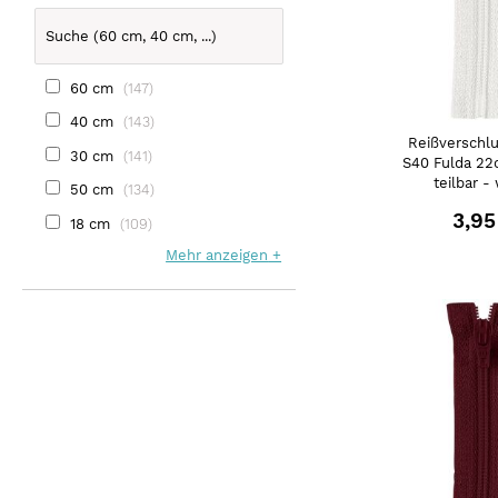
60 cm
147
40 cm
143
Reißverschlu
30 cm
141
S40 Fulda 22
teilbar -
50 cm
134
3,95
18 cm
109
Mehr anzeigen