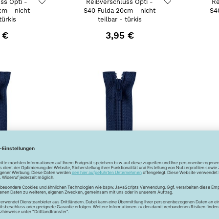
ss Opti -
Reißverschluss Opti -
Re
cm - nicht
S40 Fulda 20cm - nicht
S4
türkis
teilbar - türkis
 €
3,95 €
ss Opti -
Reißverschluss Opti -
Re
cm - nicht
S40 Fulda 20cm - nicht
S4
 tinte
teilbar - tinte