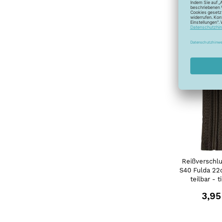
3,95
Reißverschlu
S40 Fulda 22
teilbar - t
3,95