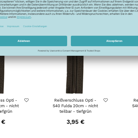
 €
3,95 €
ss Opti -
Reißverschluss Opti -
Re
cm - nicht
S40 Fulda 20cm - nicht
S4
iefgrün
teilbar - tiefgrün
 €
3,95 €