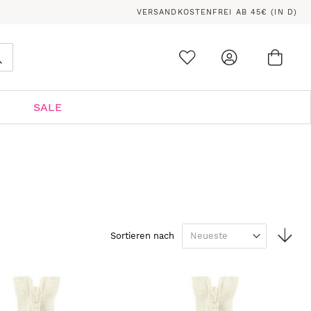
VERSANDKOSTENFREI AB 45€ (IN D)
Ware
0
Suche
SALE
In
Sortieren nach
auf
Rei