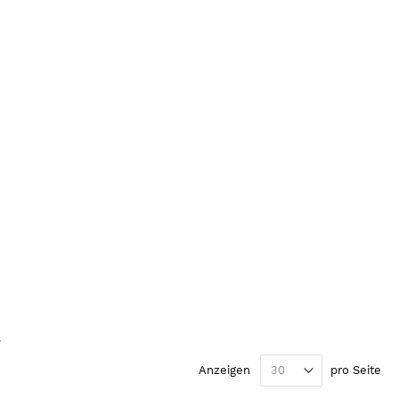
Seite
Weiter
Anzeigen
pro Seite