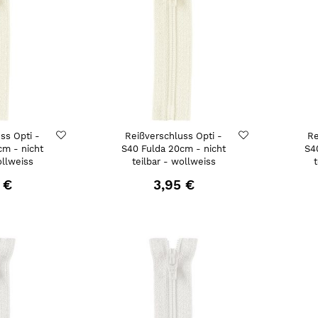
ss Opti -
Reißverschluss Opti -
Re
cm - nicht
S40 Fulda 20cm - nicht
S4
ollweiss
teilbar - wollweiss
 €
3,95 €