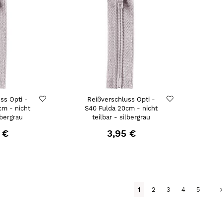
ss Opti -
Reißverschluss Opti -
cm - nicht
S40 Fulda 20cm - nicht
lbergrau
teilbar - silbergrau
 €
3,95 €
Seite
Du liest gerade Seite
Seite
Seite
Seite
Seite
1
2
3
4
5