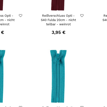
ss Opti -
Reißverschluss Opti -
Re
cm - nicht
S40 Fulda 20cm - nicht
S4
weinrot
teilbar - weinrot
 €
3,95 €