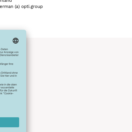
hland
erman (a) opti.group
hlreichen
s erstes
r die
uen
spielen