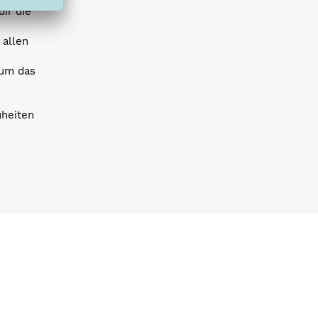
dir die
 allen
 um das
uheiten