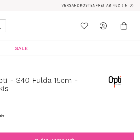
VERSANDKOSTENFREI AB 45€ (IN D)
Ware
0
Suche
SALE
pti - S40 Fulda 15cm -
kis
age