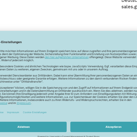
Deutsc
sales.g
Newsletter
Unser Newsletter
e jetzt unseren exklusiven Newsletter und profitiere von za
Vorteilen:
ktionen und Rabatte: Als Newsletter Abonnent erfährst du al
von unseren Aktionen und Rabatten!
Neue Stoffe entdecken: Wir informieren dich regelmäßig übe
neuesten Stofftrends der Saison. Plane mit uns deine ne
Nähprojekte.
Inspiration: Lass dich von unseren kreativen Ideen und Nähbei