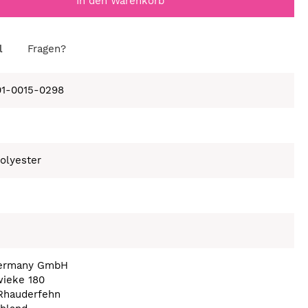
In den Warenkorb
l
Fragen?
1-0015-0298
olyester
Germany GmbH
wieke 180
Rhauderfehn