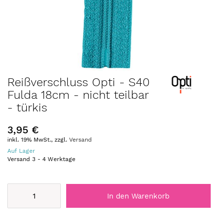
Zum
Reißverschluss Opti - S40
Anfang
Fulda 18cm - nicht teilbar
der
- türkis
Bildergalerie
springen
3,95 €
inkl. 19% MwSt., zzgl.
Versand
Auf Lager
Versand
3
-
4
Werktage
In den Warenkorb