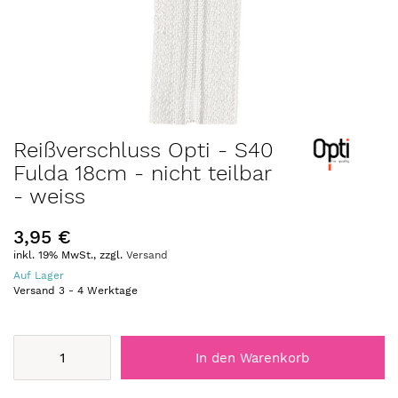
Zum
Reißverschluss Opti - S40
Anfang
Fulda 18cm - nicht teilbar
der
- weiss
Bildergalerie
springen
3,95 €
inkl. 19% MwSt., zzgl.
Versand
Auf Lager
Versand
3
-
4
Werktage
In den Warenkorb