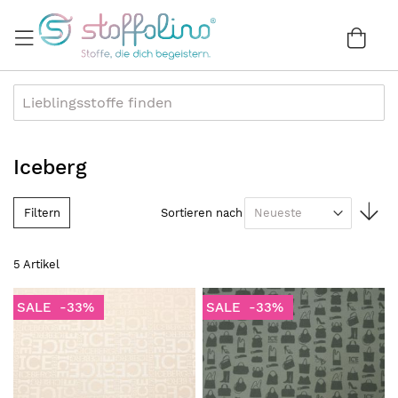
Direkt
zum
War
0
Inhalt
Iceberg
In
Filtern
Sortieren nach
au
Re
5
Artikel
SALE
-33%
SALE
-33%