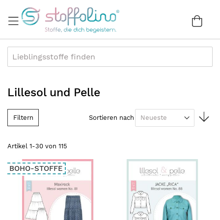
Direkt
zum
War
0
Inhalt
Lillesol und Pelle
In
Filtern
Sortieren nach
au
Re
Artikel
1
-
30
von
115
BOHO-STOFFE