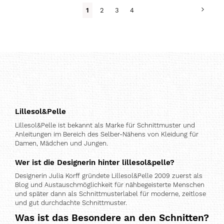
Seite
Seite
Weit
Du
Seite
Seite
Seite
1
2
3
4
liest
gerade
Seite
Lillesol&Pelle
Lillesol&Pelle ist bekannt als Marke für Schnittmuster und
Anleitungen im Bereich des Selber-Nähens von Kleidung für
Damen, Mädchen und Jungen.
Wer ist die Designerin hinter lillesol&pelle?
Designerin Julia Korff gründete Lillesol&Pelle 2009 zuerst als
Blog und Austauschmöglichkeit für nähbegeisterte Menschen
und später dann als Schnittmusterlabel für moderne, zeitlose
und gut durchdachte Schnittmuster.
Was ist das Besondere an den Schnitten?