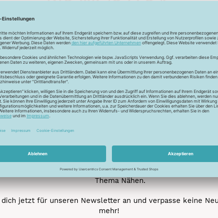
Unser Newsletter
e jetzt unseren exklusiven Newsletter und profitiere von za
Vorteilen:
ktionen und Rabatte: Als Newsletter Abonnent erfährst du al
von unseren Aktionen und Rabatten!
Neue Stoffe entdecken: Wir informieren dich regelmäßig übe
neuesten Stofftrends der Saison. Plane mit uns deine ne
Nähprojekte.
Inspiration: Lass dich von unseren kreativen Ideen und Nähbei
inspirieren! Wir teilen mit dir unsere DIY-Ideen und verraten 
heißesten Tipps und Tricks rund ums Nähen.
Veranstaltungen: Kein Event ohne dich! Denn du erfährst vor
anderen von unseren geplanten Events.
Gewinnspiele: Sichere dir deine Chance auf tolle Preise rund
Thema Nähen.
dich jetzt für unseren Newsletter an und verpasse keine Ne
mehr!