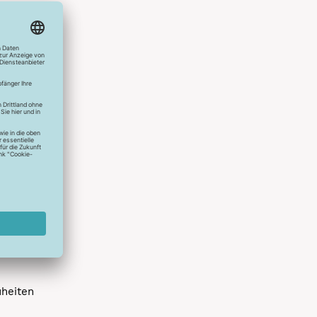
hlreichen
s erstes
r die
uen
spielen
dir die
 allen
 um das
uheiten