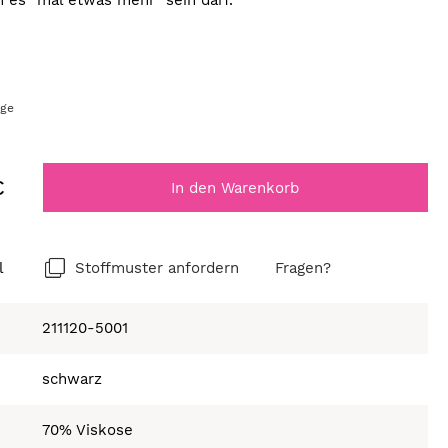
n es "mal etwas mehr" sein darf.
age
€
In den Warenkorb
l
Stoffmuster anfordern
Fragen?
211120-5001
schwarz
70% Viskose