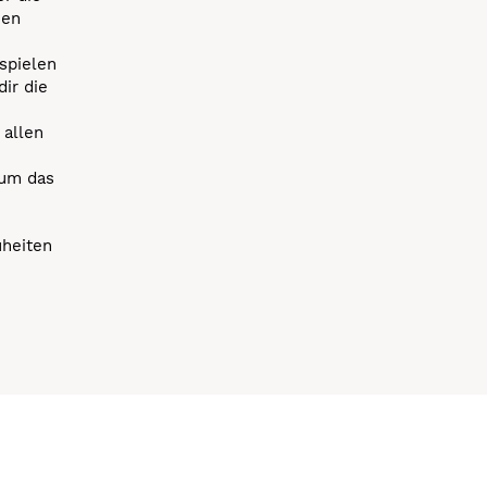
uen
spielen
dir die
 allen
 um das
uheiten