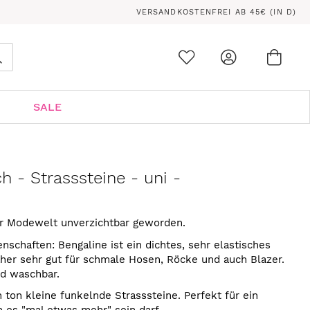
VERSANDKOSTENFREI AB 45€ (IN D)
Ware
0
Suche
SALE
h - Strasssteine - uni -
der Modewelt unverzichtbar geworden.
enschaften: Bengaline ist ein dichtes, sehr elastisches
her sehr gut für schmale Hosen, Röcke und auch Blazer.
nd waschbar.
in ton kleine funkelnde Strasssteine. Perfekt für ein