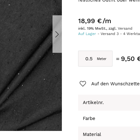
festliches Outfit oder wen
18,99 €
/m
inkl. 19% MwSt., zzgl.
Versand
Auf Lager
Versand
3
-
4
Werkt
9,50 
Auf den Wunschzette
Artikelnr.
Farbe
Material