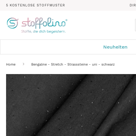
5 KOSTENLOSE STOFFMUSTER
DI
Neuheiten
Home
Bengaline - Stretch - Strasssteine - uni - schwarz
Zum
Ende
der
Bildergalerie
springen