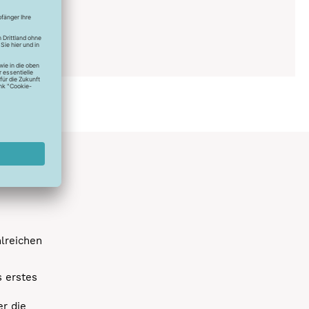
0°C
ich
hlreichen
s erstes
r die