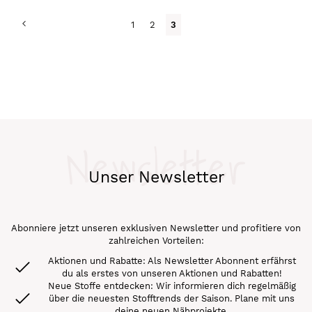
Seite
Seite
Zurück
Seite
Seite
Du
1
2
3
liest
gerade
Seite
Newsletter
Unser Newsletter
Abonniere jetzt unseren exklusiven Newsletter und profitiere von
zahlreichen Vorteilen:
Aktionen und Rabatte: Als Newsletter Abonnent erfährst
du als erstes von unseren Aktionen und Rabatten!
Neue Stoffe entdecken: Wir informieren dich regelmäßig
über die neuesten Stofftrends der Saison. Plane mit uns
deine neuen Nähprojekte.