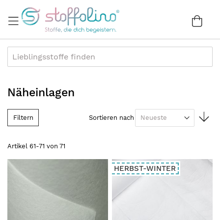
Direkt
zum
War
0
Inhalt
Näheinlagen
In
Filtern
Sortieren nach
au
Re
Artikel
61
-
71
von
71
HERBST-WINTER