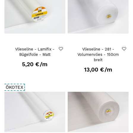
Vlieseline - Lamifix -
Vlieseline - 281 -
Bügelfolie - Matt
Volumenvlies - 150cm
breit
5,20 €
/m
13,00 €
/m
ÖKOTEX