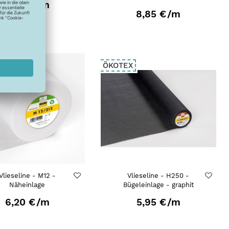
8,85 €
/m
8,85 €
/m
X
ÖKOTEX
Vlieseline - M12 -
Vlieseline - H250 -
Näheinlage
Bügeleinlage - graphit
6,20 €
/m
5,95 €
/m