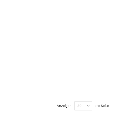
de Seite
Seite
Weiter
Anzeigen
pro Seite