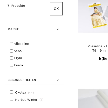
71 Produkte
OK
MARKE
Vlieseline
Vlieseline - F
T9 - 9 mm
Veno
5,15
Prym
burda
BESONDERHEITEN
Ökotex
44
Herbst-Winter
3