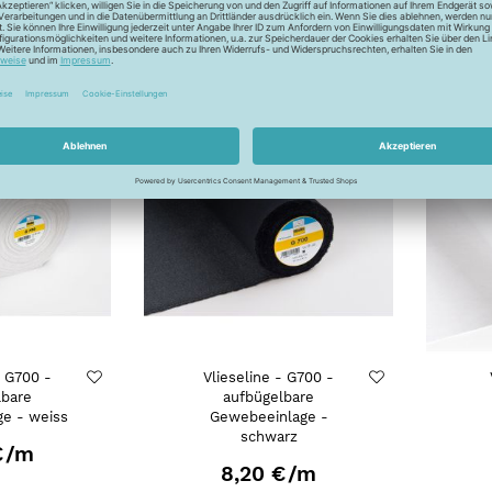
€
/m
9,15 €
/m
ÖKOTEX
ÖKOTE
- G700 -
Vlieseline - G700 -
lbare
aufbügelbare
e - weiss
Gewebeeinlage -
schwarz
€
/m
8,20 €
/m