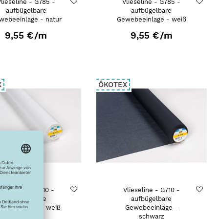
lieseline - G785 -
Vlieseline - G785 -
aufbügelbare
aufbügelbare
webeeinlage - natur
Gewebeeinlage - weiß
9,55 €
/m
9,55 €
/m
X
ÖKOTEX
Vlieseline - G710 -
Vlieseline - G710 -
aufbügelbare
aufbügelbare
webeeinlage - weiß
Gewebeeinlage -
schwarz