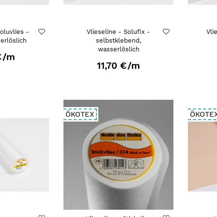
oluvlies -
Vlieseline - Solufix -
Vli
erlöslich
selbstklebend,
wasserlöslich
€
/m
11,70 €
/m
ÖKOTEX
ÖKOTE