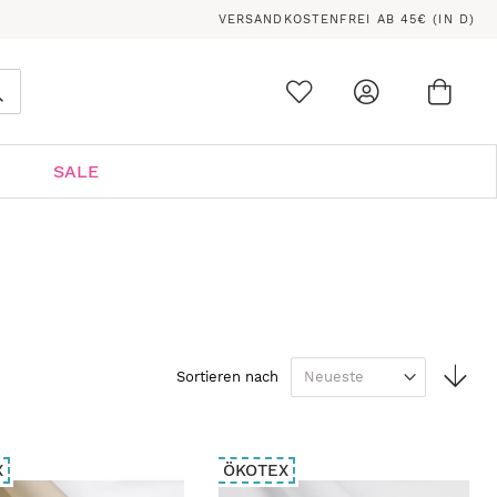
VERSANDKOSTENFREI AB 45€ (IN D)
Ware
0
Suche
SALE
In
Sortieren nach
auf
Rei
X
ÖKOTEX