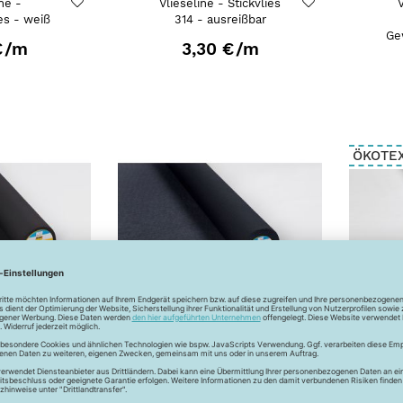
ne -
Vlieseline - Stickvlies
V
ies - weiß
314 - ausreißbar
Ge
€
/m
3,30 €
/m
ÖKOTE
- G785 -
Vlieseline - G740 -
lbare
aufbügelbare
lage -
Gewebeeinlage -
Ge
rz
schwarz