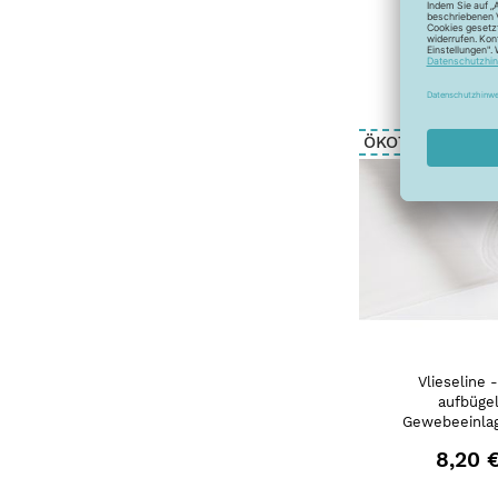
9,55 
ÖKOTEX
Vlieseline 
aufbüge
Gewebeeinlag
8,20 