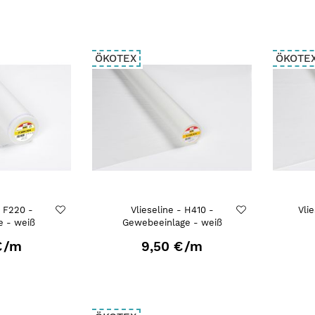
ÖKOTEX
ÖKOTE
- F220 -
Vlieseline - H410 -
Vli
e - weiß
Gewebeeinlage - weiß
€
/m
9,50 €
/m