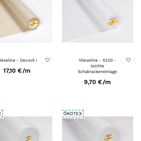
ieseline - Decovil I
Vlieseline - S320 -
leichte
17,10 €
/m
Schabrackeneinlage
9,70 €
/m
X
ÖKOTEX