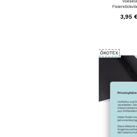
Vlieseli
Fixierstickvl
3,95 
ÖKOTEX
Vlieseline 
aufbüge
Gewebeein
schwa