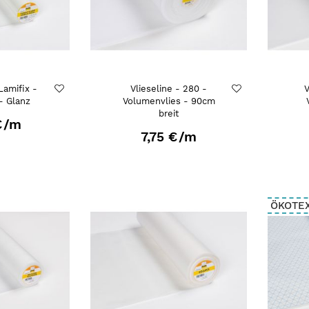
 Lamifix -
Vlieseline - 280 -
V
 - Glanz
Volumenvlies - 90cm
breit
€
/m
7,75 €
/m
ÖKOTE