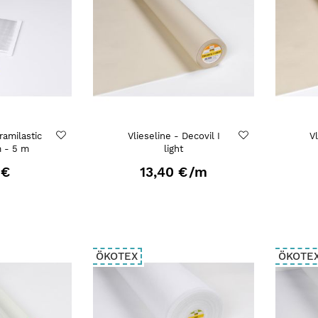
ramilastic
Vlieseline - Decovil I
Vl
 - 5 m
light
 €
13,40 €
/m
ÖKOTEX
ÖKOTE