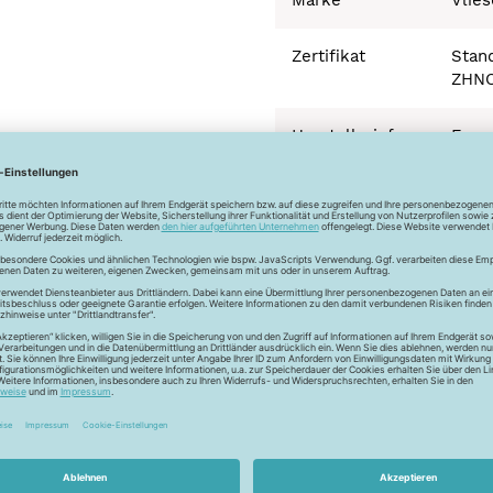
Zertifikat
Stand
ZHNO
Herstellerinfo
Freu
Höhn
6946
Deut
info
Besonderheiten
Ökot
ufen zu vermeiden; die Stoffe wieder gut trocknen lassen. Ansc