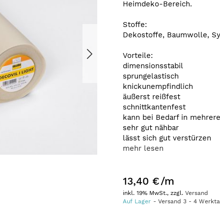
Heimdeko-Bereich.
Stoffe:
Dekostoffe, Baumwolle, Sy
Vorteile:
dimensionsstabil
sprungelastisch
knickunempfindlich
äußerst reißfest
schnittkantenfest
kann bei Bedarf in mehrer
sehr gut nähbar
lässt sich gut verstürzen
mehr lesen
13,40 €
/m
inkl. 19% MwSt., zzgl.
Versand
Auf Lager
Versand
3
-
4
Werkt