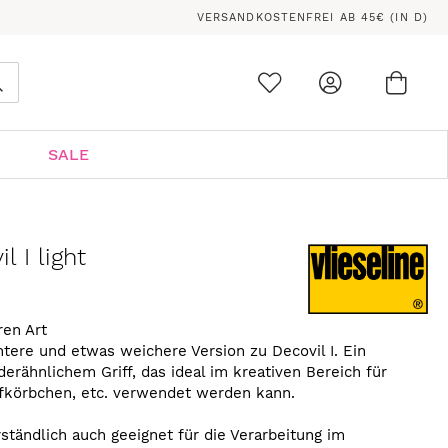
VERSANDKOSTENFREI AB 45€ (IN D)
Ware
0
Suche
SALE
l I light
ren Art
ichtere und etwas weichere Version zu Decovil I. Ein
derähnlichem Griff, das ideal im kreativen Bereich für
ffkörbchen, etc. verwendet werden kann.
erständlich auch geeignet für die Verarbeitung im