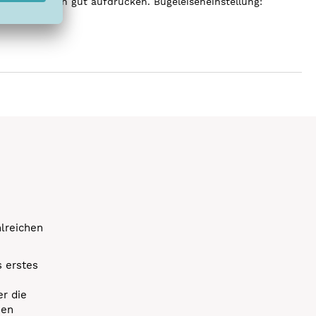
a. 6 Sekunden gut aufdrücken. Bügeleiseneinstellung:
.
hlreichen
s erstes
r die
uen