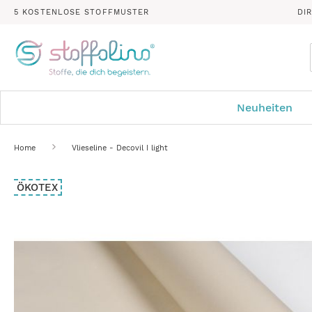
5 KOSTENLOSE STOFFMUSTER
DI
Neuheiten
Home
Vlieseline - Decovil I light
Zum
ÖKOTEX
Ende
der
Bildergalerie
springen