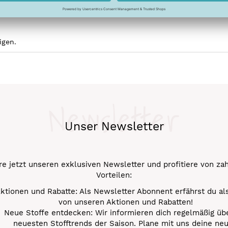
Bügeltuch abdecken und das Bügeleisen - Schritt für Schritt - c
ch liegend auskühlen, damit sich die Haftung stabilisieren kann
igen.
Newsletter
Unser Newsletter
e jetzt unseren exklusiven Newsletter und profitiere von za
Vorteilen:
ktionen und Rabatte: Als Newsletter Abonnent erfährst du al
von unseren Aktionen und Rabatten!
Neue Stoffe entdecken: Wir informieren dich regelmäßig übe
neuesten Stofftrends der Saison. Plane mit uns deine ne