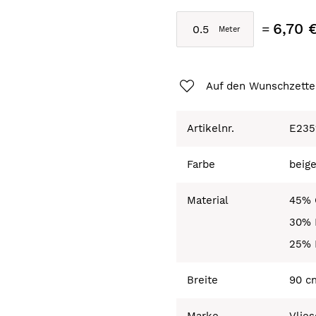
6,70 
Auf den Wunschzette
Artikelnr.
E235
Farbe
beig
Material
45% 
30% 
25% 
Breite
90 c
Marke
Vlies