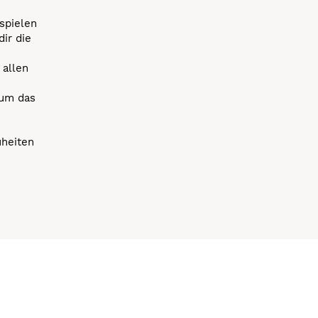
spielen
dir die
 allen
 um das
uheiten