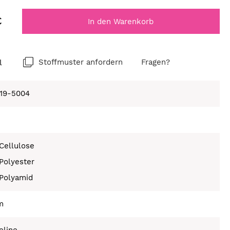
€
In den Warenkorb
l
Stoffmuster anfordern
Fragen?
19-5004
e
Cellulose
Polyester
Polyamid
m
eline