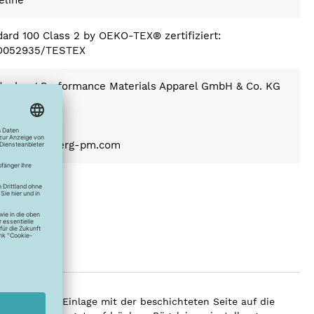
ard 100 Class 2 by OEKO-TEX® zertifiziert:
052935/TESTEX
denberg Performance Materials Apparel GmbH & Co. KG
erweg 2-4
9 Weinheim
schland
 (a) freudenberg-pm.com
ex
hließend die Einlage mit der beschichteten Seite auf die