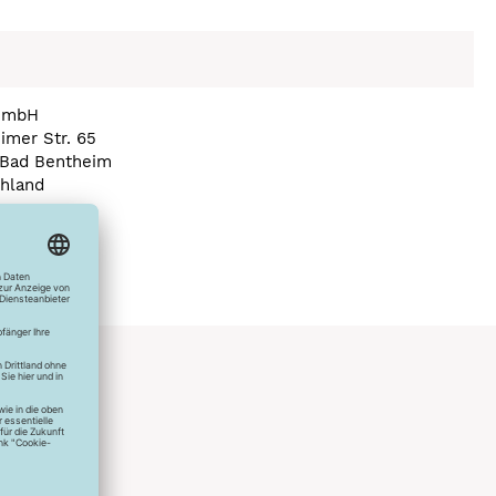
GmbH
imer Str. 65
Bad Bentheim
hland
a) veno.com