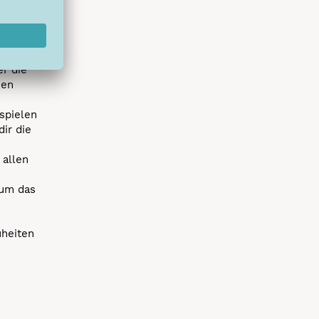
hlreichen
s erstes
r die
uen
spielen
dir die
 allen
 um das
uheiten