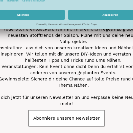
e jetzt unseren exklusiven Newsletter und profitiere von za
Vorteilen:
ktionen und Rabatte: Als Newsletter Abonnent erfährst du al
von unseren Aktionen und Rabatten!
Neue Stoffe entdecken: Wir informieren dich regelmäßig übe
neuesten Stofftrends der Saison. Plane mit uns deine ne
Nähprojekte.
Inspiration: Lass dich von unseren kreativen Ideen und Nähbei
inspirieren! Wir teilen mit dir unsere DIY-Ideen und verraten 
heißesten Tipps und Tricks rund ums Nähen.
Veranstaltungen: Kein Event ohne dich! Denn du erfährst vor
anderen von unseren geplanten Events.
Gewinnspiele: Sichere dir deine Chance auf tolle Preise rund
Thema Nähen.
dich jetzt für unseren Newsletter an und verpasse keine Ne
mehr!
Abonniere unseren Newsletter