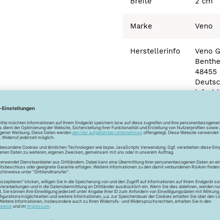
Breite
2 cm
Marke
Veno
Herstellerinfo
Veno 
Benthe
48455 
Deutsc
info (
Newsletter
Unser Newsletter