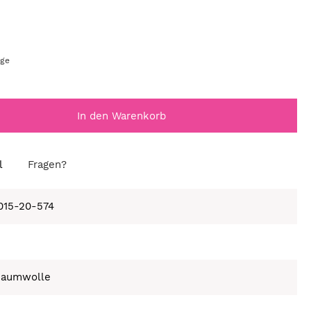
age
In den Warenkorb
l
Fragen?
015-20-574
Baumwolle