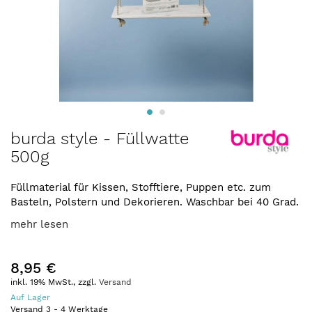
Zum
burda style - Füllwatte
Anfang
500g
der
Bildergalerie
springen
Füllmaterial für Kissen, Stofftiere, Puppen etc. zum
Basteln, Polstern und Dekorieren. Waschbar bei 40 Grad.
mehr lesen
8,95 €
inkl. 19% MwSt., zzgl.
Versand
Auf Lager
Versand
3
-
4
Werktage