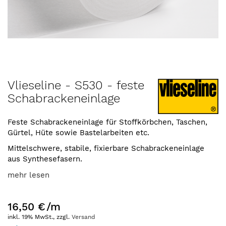
Zum
Vlieseline - S530 - feste
Anfang
Schabrackeneinlage
der
Bildergalerie
springen
Feste Schabrackeneinlage für Stoffkörbchen, Taschen,
Gürtel, Hüte sowie Bastelarbeiten etc.
Mittelschwere, stabile, fixierbare Schabrackeneinlage
aus Synthesefasern.
mehr lesen
16,50 €
/m
inkl. 19% MwSt., zzgl.
Versand