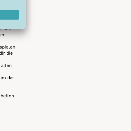
hlreichen
s erstes
r die
uen
spielen
dir die
 allen
 um das
uheiten