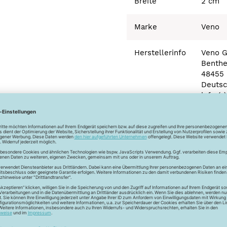
Breite
2 cm
Marke
Veno
Herstellerinfo
Veno 
Benthe
48455 
Deutsc
info (
Newsletter
Unser Newsletter