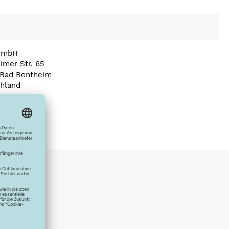
GmbH
imer Str. 65
Bad Bentheim
hland
a) veno.com