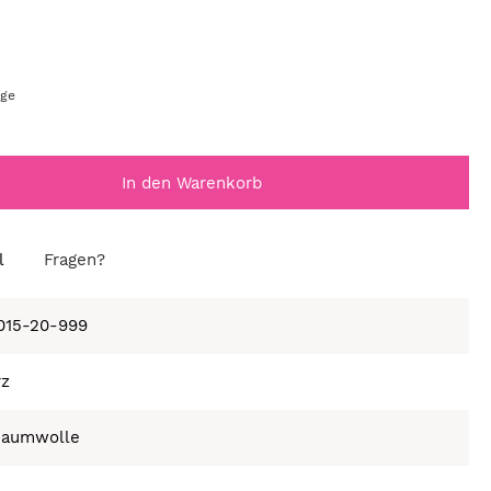
age
In den Warenkorb
l
Fragen?
015-20-999
rz
Baumwolle