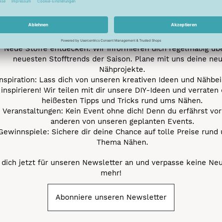
e jetzt unseren exklusiven Newsletter und profitiere von za
Vorteilen:
ktionen und Rabatte: Als Newsletter Abonnent erfährst du al
von unseren Aktionen und Rabatten!
Neue Stoffe entdecken: Wir informieren dich regelmäßig übe
neuesten Stofftrends der Saison. Plane mit uns deine ne
Nähprojekte.
Inspiration: Lass dich von unseren kreativen Ideen und Nähbei
inspirieren! Wir teilen mit dir unsere DIY-Ideen und verraten 
heißesten Tipps und Tricks rund ums Nähen.
Veranstaltungen: Kein Event ohne dich! Denn du erfährst vor
anderen von unseren geplanten Events.
Gewinnspiele: Sichere dir deine Chance auf tolle Preise rund
Thema Nähen.
dich jetzt für unseren Newsletter an und verpasse keine Ne
mehr!
Abonniere unseren Newsletter