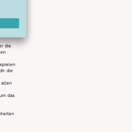
hlreichen
s erstes
r die
uen
spielen
dir die
 allen
 um das
uheiten