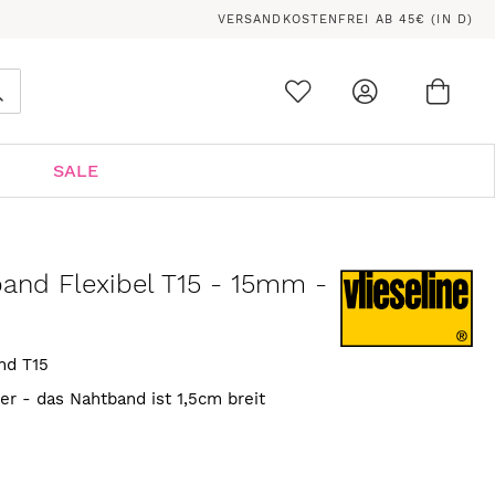
VERSANDKOSTENFREI AB 45€ (IN D)
Ware
0
Suche
SALE
band Flexibel T15 - 15mm -
and T15
er - das Nahtband ist 1,5cm breit