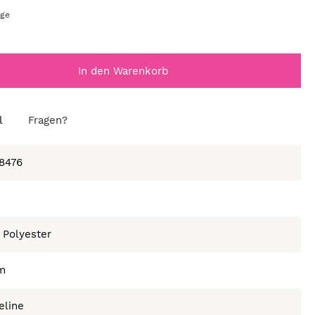
age
In den Warenkorb
l
Fragen?
8476
 Polyester
cm
eline