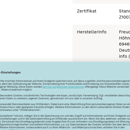
Zertifikat
Stand
Z100
Herstellerinfo
Freu
Höhn
6946
Deut
info
Besonderheiten
Ökot
Newsletter
Unser Newsletter