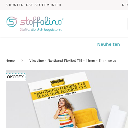
5 KOSTENLOSE STOFFMUSTER
DI
Neuheiten
Home
Vlieseline - Nahtband Flexibel T15 - 15mm - 5m - weiss
Zum
ÖKOTEX
Ende
der
Bildergalerie
springen