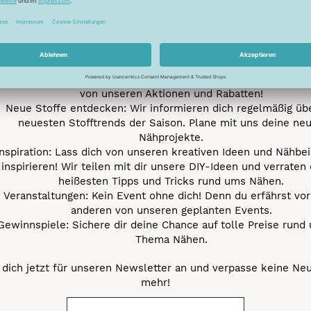
e jetzt unseren exklusiven Newsletter und profitiere von za
Vorteilen:
ktionen und Rabatte: Als Newsletter Abonnent erfährst du al
von unseren Aktionen und Rabatten!
Neue Stoffe entdecken: Wir informieren dich regelmäßig übe
neuesten Stofftrends der Saison. Plane mit uns deine ne
Nähprojekte.
Inspiration: Lass dich von unseren kreativen Ideen und Nähbei
inspirieren! Wir teilen mit dir unsere DIY-Ideen und verraten 
heißesten Tipps und Tricks rund ums Nähen.
Veranstaltungen: Kein Event ohne dich! Denn du erfährst vor
anderen von unseren geplanten Events.
Gewinnspiele: Sichere dir deine Chance auf tolle Preise rund
Thema Nähen.
dich jetzt für unseren Newsletter an und verpasse keine Ne
mehr!