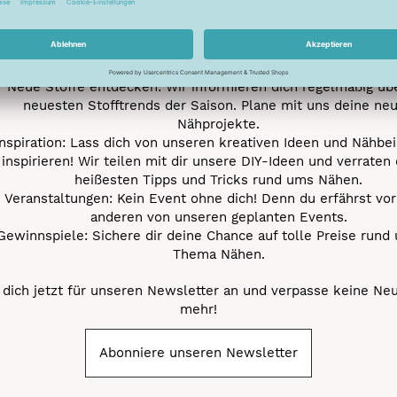
e jetzt unseren exklusiven Newsletter und profitiere von za
Vorteilen:
ktionen und Rabatte: Als Newsletter Abonnent erfährst du al
von unseren Aktionen und Rabatten!
Neue Stoffe entdecken: Wir informieren dich regelmäßig übe
neuesten Stofftrends der Saison. Plane mit uns deine ne
Nähprojekte.
Inspiration: Lass dich von unseren kreativen Ideen und Nähbei
inspirieren! Wir teilen mit dir unsere DIY-Ideen und verraten 
heißesten Tipps und Tricks rund ums Nähen.
Veranstaltungen: Kein Event ohne dich! Denn du erfährst vor
anderen von unseren geplanten Events.
Gewinnspiele: Sichere dir deine Chance auf tolle Preise rund
Thema Nähen.
dich jetzt für unseren Newsletter an und verpasse keine Ne
mehr!
Abonniere unseren Newsletter