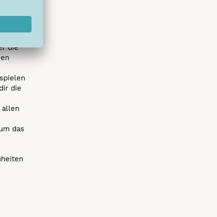
hlreichen
s erstes
r die
uen
spielen
dir die
 allen
 um das
uheiten