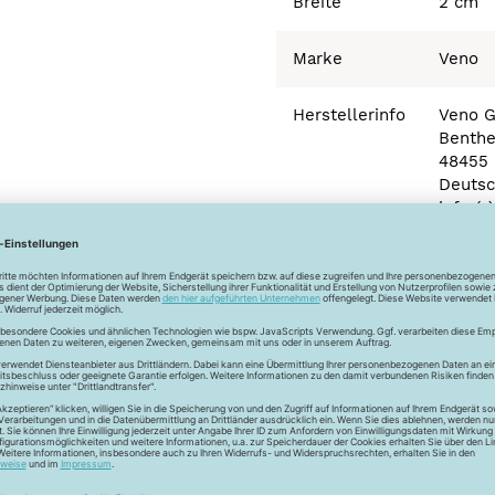
Breite
2 cm
Marke
Veno
Herstellerinfo
Veno 
Benthe
48455 
Deutsc
info (
Newsletter
Unser Newsletter