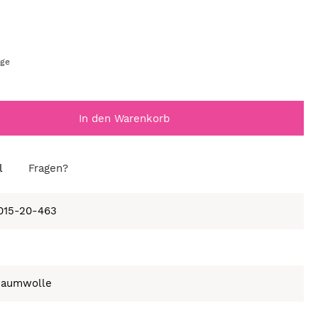
age
In den Warenkorb
l
Fragen?
015-20-463
Baumwolle