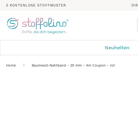
5 KOSTENLOSE STOFFMUSTER
DI
Neuheiten
Home
Baumwoll-Nahtband - 20 mm - 4m Coupon - rot
Zum
Ende
der
Bildergalerie
springen