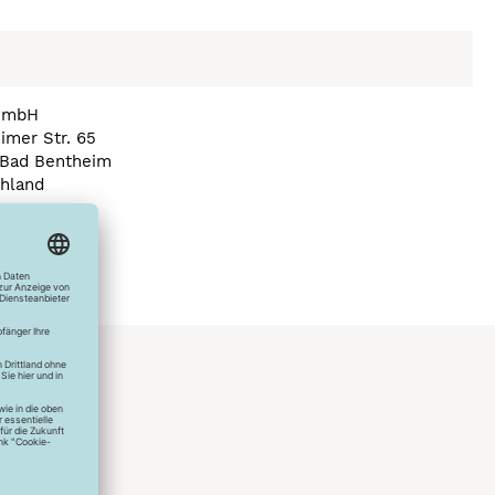
GmbH
imer Str. 65
Bad Bentheim
hland
a) veno.com