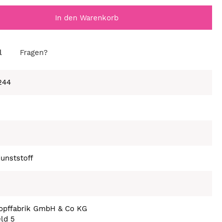
In den Warenkorb
l
Fragen?
244
unststoff
nopffabrik GmbH & Co KG
eld 5