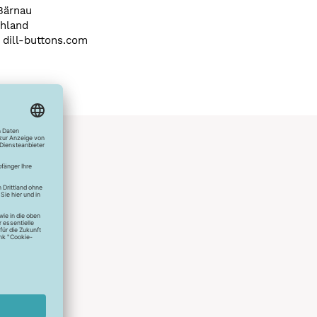
Bärnau
hland
) dill-buttons.com
hlreichen
s erstes
r die
uen