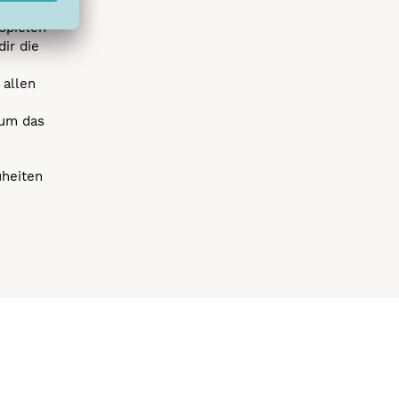
spielen
dir die
 allen
 um das
uheiten