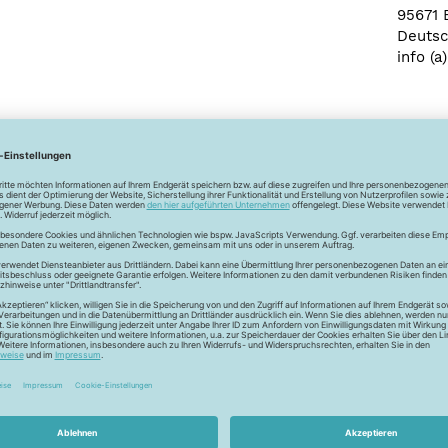
95671 
Deutsc
info (a
Newsletter
Unser Newsletter
e jetzt unseren exklusiven Newsletter und profitiere von za
Vorteilen:
ktionen und Rabatte: Als Newsletter Abonnent erfährst du al
von unseren Aktionen und Rabatten!
Neue Stoffe entdecken: Wir informieren dich regelmäßig übe
neuesten Stofftrends der Saison. Plane mit uns deine ne