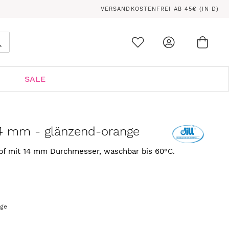
VERSANDKOSTENFREI AB 45€ (IN D)
Ware
0
Suche
SALE
14 mm - glänzend-orange
opf mit 14 mm Durchmesser, waschbar bis 60°C.
age