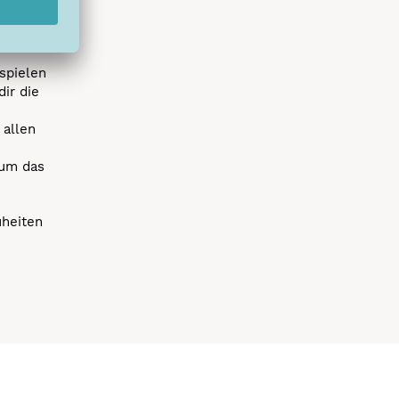
r die
uen
spielen
dir die
 allen
 um das
uheiten