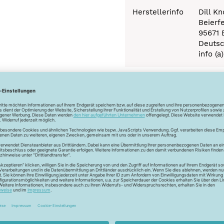
Herstellerinfo
Dill K
Beierf
95671 
Deutsc
info (a
Newsletter
Unser Newsletter
e jetzt unseren exklusiven Newsletter und profitiere von za
Vorteilen:
ktionen und Rabatte: Als Newsletter Abonnent erfährst du al
von unseren Aktionen und Rabatten!