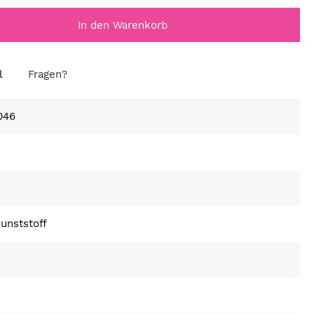
In den Warenkorb
l
Fragen?
046
unststoff