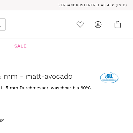
VERSANDKOSTENFREI AB 45€ (IN D)
Ware
0
Suche
SALE
15 mm - matt-avocado
mit 15 mm Durchmesser, waschbar bis 60°C.
age