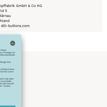
nopffabrik GmbH & Co KG
eld 5
Bärnau
hland
) dill-buttons.com
hlreichen
s erstes