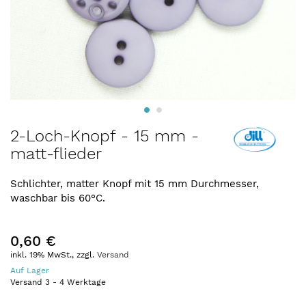
Zum
2-Loch-Knopf - 15 mm -
Anfang
matt-flieder
der
Bildergalerie
springen
Schlichter, matter Knopf mit 15 mm Durchmesser,
waschbar bis 60°C.
0,60 €
inkl. 19% MwSt., zzgl.
Versand
Auf Lager
Versand
3
-
4
Werktage