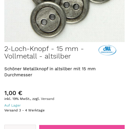
Zum
2-Loch-Knopf - 15 mm -
Anfang
Vollmetall - altsilber
der
Bildergalerie
springen
Schöner Metallknopf in altsilber mit 15 mm
Durchmesser
1,00 €
inkl. 19% MwSt., zzgl.
Versand
Auf Lager
Versand
3
-
4
Werktage