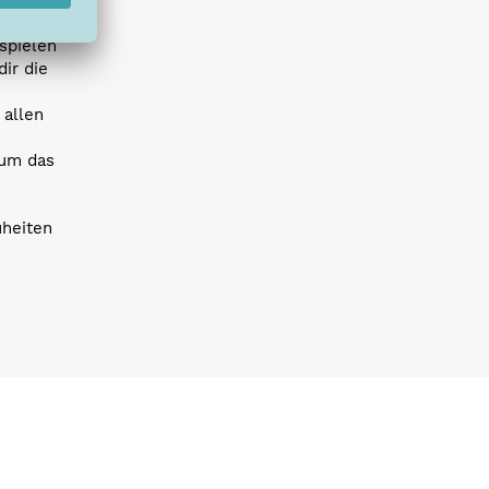
spielen
dir die
 allen
 um das
uheiten