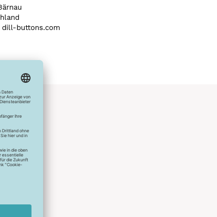
Bärnau
hland
) dill-buttons.com
hlreichen
s erstes
r die
uen