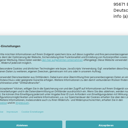
95671 
Deutsc
info (a
Newsletter
Unser Newsletter
e jetzt unseren exklusiven Newsletter und profitiere von za
Vorteilen:
ktionen und Rabatte: Als Newsletter Abonnent erfährst du al
von unseren Aktionen und Rabatten!
Neue Stoffe entdecken: Wir informieren dich regelmäßig übe
neuesten Stofftrends der Saison. Plane mit uns deine ne