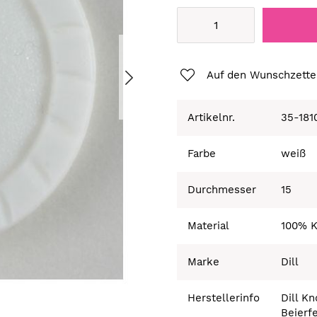
Auf den Wunschzette
Artikelnr.
35-181
Farbe
weiß
Durchmesser
15
Material
100% K
Marke
Dill
Herstellerinfo
Dill K
Beierf