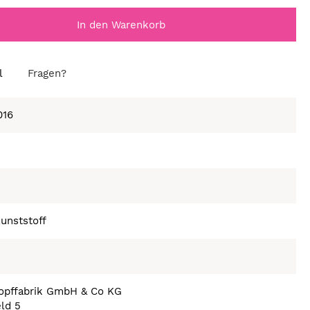
In den Warenkorb
l
Fragen?
016
unststoff
nopffabrik GmbH & Co KG
eld 5