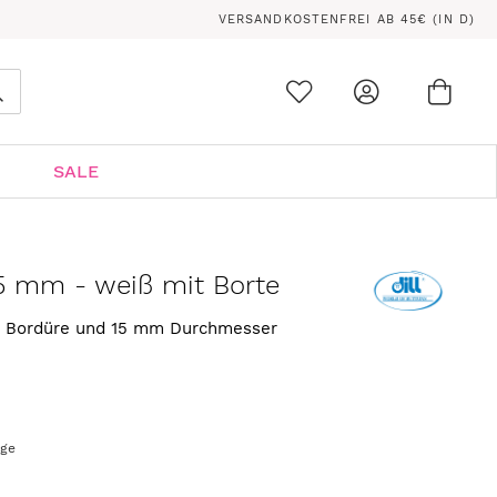
VERSANDKOSTENFREI AB 45€ (IN D)
Ware
0
Suche
SALE
5 mm - weiß mit Borte
r Bordüre und 15 mm Durchmesser
age